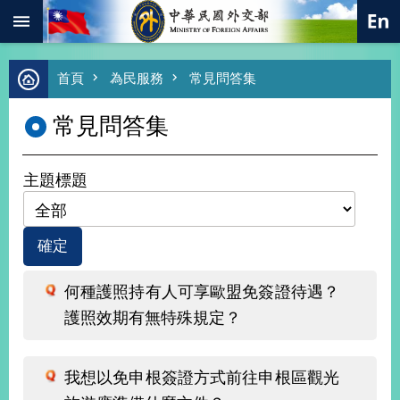
:::
跳到主要內容區塊
進
首頁
為民服務
常見問答集
階
搜
常見問答集
尋
熱
門
主題標題
關
鍵
字
總
合
外
何種護照持有人可享歐盟免簽證待遇？
交
護照效期有無特殊規定？
價
值
外
我想以免申根簽證方式前往申根區觀光
交