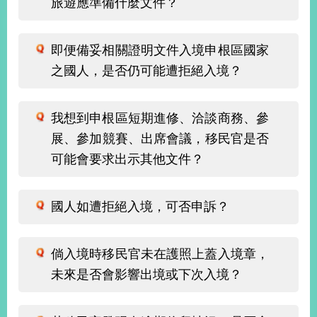
旅遊應準備什麼文件？
經
濟
日
即便備妥相關證明文件入境申根區國家
不
落
之國人，是否仍可能遭拒絕入境？
國
台
海
我想到申根區短期進修、洽談商務、參
和
展、參加競賽、出席會議，移民官是否
平
可能會要求出示其他文件？
護
照
國人如遭拒絕入境，可否申訴？
回
首
網
倘入境時移民官未在護照上蓋入境章，
頁
站
關
未來是否會影響出境或下次入境？
於
導
本
覽