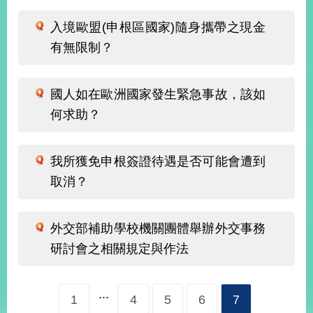
播
入境歐盟(申根區國家)隨身攜帶之現金
政
有無限制？
府
資
訊
國人如在歐洲國家發生緊急事故，該如
公
開
何求助？
為
民
我所獲免申根簽證待遇是否可能會遭到
服
取消？
務
本
外交部補助學校機關團體舉辦外交事務
部
研討會之相關規定與作法
相
關
網
...
站
1
4
5
6
7