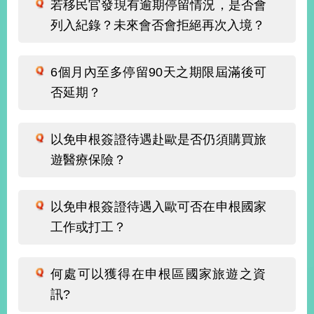
部
若移民官發現有逾期停留情況，是否會
列入紀錄？未來會否會拒絕再次入境？
新
聞
中
6個月內至多停留90天之期限屆滿後可
心
否延期？
外
交
以免申根簽證待遇赴歐是否仍須購買旅
資
訊
遊醫療保險？
國
家
以免申根簽證待遇入歐可否在申根國家
與
工作或打工？
地
區
何處可以獲得在申根區國家旅遊之資
國
際
訊?
傳