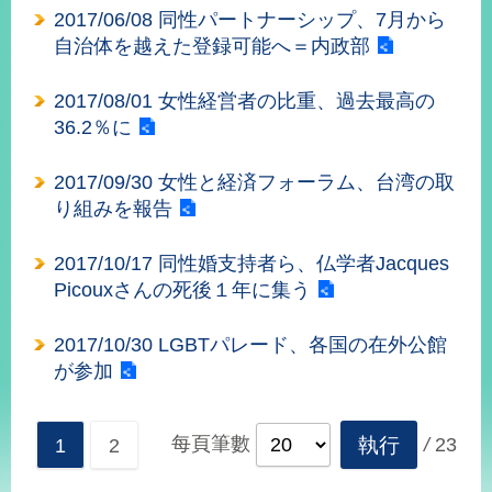
播
2017/06/08 同性パートナーシップ、7月から
自治体を越えた登録可能へ＝内政部
政
府
2017/08/01 女性経営者の比重、過去最高の
資
36.2％に
訊
公
開
2017/09/30 女性と経済フォーラム、台湾の取
り組みを報告
為
民
2017/10/17 同性婚支持者ら、仏学者Jacques
服
Picouxさんの死後１年に集う
務
2017/10/30 LGBTパレード、各国の在外公館
本
が参加
部
相
關
網
每頁筆數
執行
/
23
1
2
站