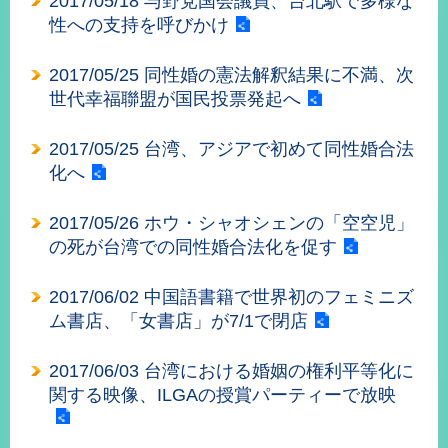
2017/05/18 与野党国会議員、台北駅で多様な
部
性への支持を呼びかけ
新
聞
2017/05/25 同性婚の憲法解釈結果に不満、次
中
世代幸福聯盟が国民投票発起へ
心
2017/05/25 台湾、アジアで初めて同性婚合法
外
化へ
交
資
訊
2017/05/26 ホウ・シャオシェンの「空空児」
の死が台湾での同性婚合法化を促す
國
家
2017/06/02 中国語書籍で世界初のフェミニズ
與
ム書店、「女書店」が7/1で閉店
地
區
2017/06/03 台湾における婚姻の権利平等化に
関する映像、ILGAの授賞パーティーで放映
國
際
傳