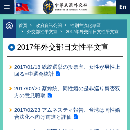
:::
跳到主要內容區塊
進
首頁
政府資訊公開
性別主流化專區
階
外交部性平文宣
2017年外交部日文性平文宣
搜
尋
2017年外交部日文性平文宣
熱
門
關
2017/01/18 総統選挙の投票率、女性が男性上
鍵
字
回る=中選会統計
總
合
2017/02/20 蔡総統、同性婚の是非巡り賛否双
外
方の意見聴取
交
價
2017/02/23 アムネスティ報告、台湾は同性婚
值
合法化へ向け前進と評価
外
交