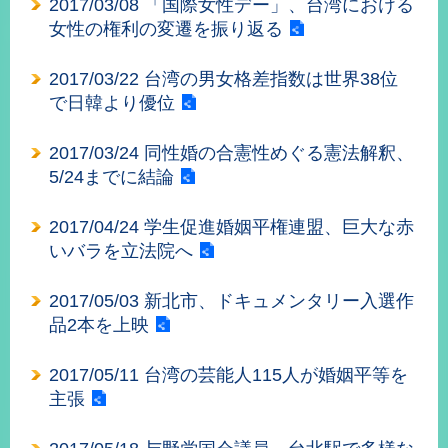
2017/03/08 「国際女性デー」、台湾における
經
女性の権利の変遷を振り返る
濟
日
不
2017/03/22 台湾の男女格差指数は世界38位
落
で日韓より優位
國
台
2017/03/24 同性婚の合憲性めぐる憲法解釈、
海
5/24までに結論
和
平
2017/04/24 学生促進婚姻平権連盟、巨大な赤
護
いバラを立法院へ
照
回
2017/05/03 新北市、ドキュメンタリー入選作
品2本を上映
首
網
頁
站
2017/05/11 台湾の芸能人115人が婚姻平等を
關
主張
於
導
本
覽