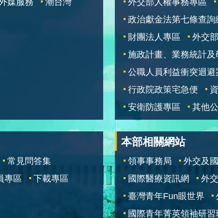
外媒服務
潮台灣
外交部人權事務專區
政治獻金法第七條查詢
財團法人專區
外交
施政計畫、業務統計及
公職人員利益衝突迴避
行政院政策宅急便
安衛防護專區
其他
本部相關網站
常見問答集
領事事務局
外交及
員專區
下載專區
國際醫療資訊網
外交
臺灣青年Fun眼世界
國際青年菁英領袖研習