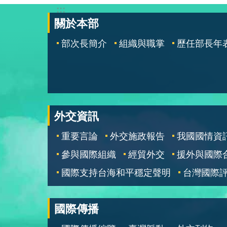
:::
關於本部
部次長簡介
組織與職掌
歷任部長年
外交資訊
重要言論
外交施政報告
我國國情資
參與國際組織
經貿外交
援外與國際
國際支持台海和平穩定聲明
台灣國際
國際傳播