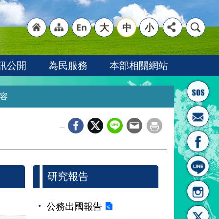
大
中
小
"回
"網
"英
訊公開
為民服務
本部相關網站
容
_
首頁
站導
文語
研究報告
公務出國報告