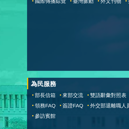
國際傳播綜覽
臺灣脈動
外文刊物
為民服務
部長信箱
來部交流
雙語辭彙對照表
領務FAQ
簽證FAQ
外交部退離職人
參訪賓館