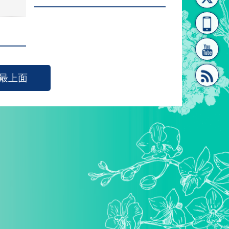
[連
覽
系"
最上面
結]"
[連
結]"