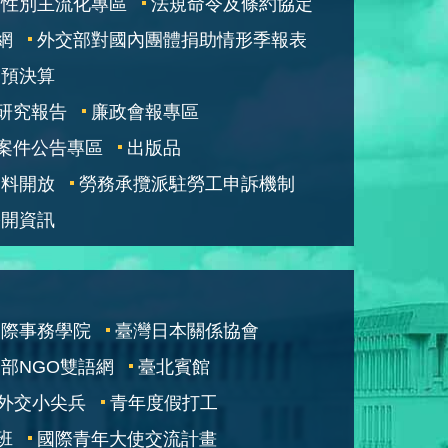
性別主流化專區
法規命令及條約協定
網
外交部對國內團體捐助情形季報表
部預決算
研究報告
廉政會報專區
案件公告專區
出版品
資料開放
勞務承攬派駐勞工申訴機制
公開資訊
國際事務學院
臺灣日本關係協會
部NGO雙語網
臺北賓館
外交小尖兵
青年度假打工
班
國際青年大使交流計畫