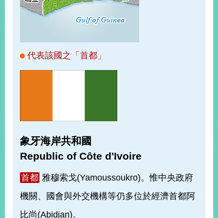
經
濟
日
不
落
國
代表該國之「首都」
台
海
和
平
護
照
象牙海岸共和國
回
Republic of Côte d'Ivoire
首
網
首都
雅穆索戈(Yamoussoukro)。惟中央政府
頁
站
關
機關、國會與外交機構等仍多位於經濟首都阿
於
導
本
比尚(Abidjan)。
覽