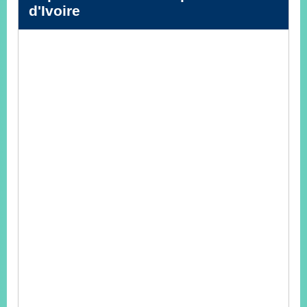
播
d'Ivoire
政
府
資
訊
公
開
為
民
服
務
本
部
相
關
網
站