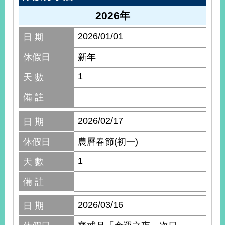
明
2026年
聯
2026/01/01
日 期
絡
我
休假日
新年
們
1
天 數
備 註
2026/02/17
日 期
休假日
農曆春節(初一)
1
天 數
備 註
2026/03/16
日 期