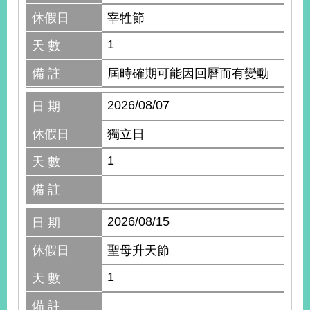
休假日
宰牲節
1
天 數
備 註
屆時確期可能因回曆而有變動
2026/08/07
日 期
休假日
獨立日
1
天 數
備 註
2026/08/15
日 期
休假日
聖母升天節
1
天 數
備 註