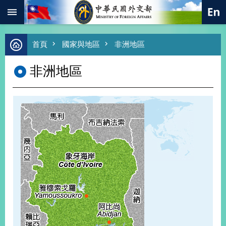
:::
跳到主要內容區塊
進
首頁
國家與地區
非洲地區
階
搜
非洲地區
尋
熱
門
關
鍵
字
總
合
外
交
價
值
外
交