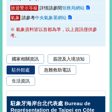
部
旅遊警示等級
詳情請參閱
領務局網站
新
聞
氣象
請參考
中央氣象署網站
中
心
※ 氣象資料皆以首都為準，以上資訊僅供參
考。
外
交
資
訊
國家相關資訊
簽證及入境須知
國
駐外館處
急難救助電話
家
與
生活資訊
地
區
國
駐象牙海岸台北代表處 Bureau de
際
Représentation de Taipei en Côte
傳