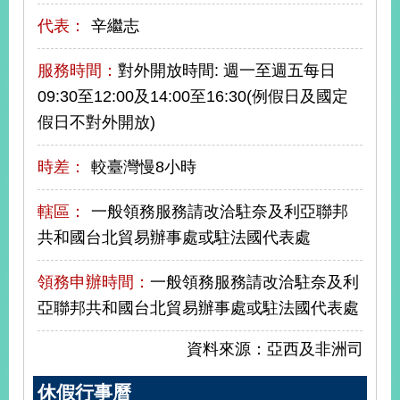
告
代表：
辛繼志
隱
服務時間：
對外開放時間: 週一至週五每日
私
權
09:30至12:00及14:00至16:30(例假日及國定
保
假日不對外開放)
護
及
時差：
較臺灣慢8小時
資
訊
安
轄區：
一般領務服務請改洽駐奈及利亞聯邦
全
共和國台北貿易辦事處或駐法國代表處
政
策
領務申辦時間：
一般領務服務請改洽駐奈及利
無
亞聯邦共和國台北貿易辦事處或駐法國代表處
障
礙
資料來源：亞西及非洲司
網
站
休假行事曆
說