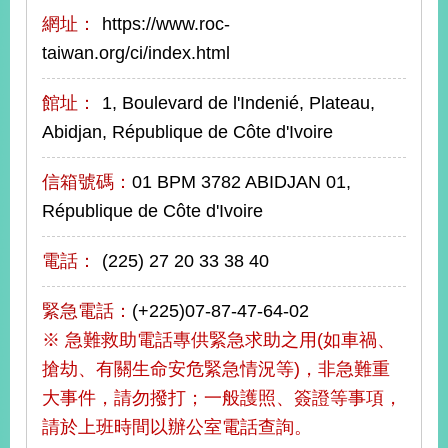
網址：
https://www.roc-
taiwan.org/ci/index.html
旅
部
粉
外
長
絲
國
信
專
人
箱
頁
館址：
1, Boulevard de l'Indenié, Plateau,
急
難
Abidjan, République de Côte d'Ivoire
救
LINE
助
Instagram
X平台
服
(原推特)
務
信箱號碼：
01 BPM 3782 ABIDJAN 01,
專
線
République de Côte d'Ivoire
APP
YouTube
RSS
電話：
(225) 27 20 33 38 40
政
府
緊急電話：
(+225)07-87-47-64-02
網
※ 急難救助電話專供緊急求助之用(如車禍、
站
資
搶劫、有關生命安危緊急情況等)，非急難重
料
大事件，請勿撥打；一般護照、簽證等事項，
開
放
請於上班時間以辦公室電話查詢。
宣