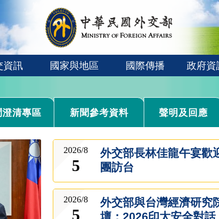
交資訊
國家與地區
國際傳播
政府資
聞澄清專區
新聞參考資料
聲明及回應
2026/8
外交部長林佳龍午宴歡
5
團訪台
2026/8
外交部與台灣經濟研究
5
壇：2026印太安全對