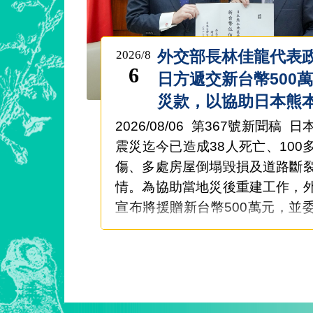
外交部長林佳龍代表
2026/8
6
日方遞交新台幣500
災款，以協助日本熊
重建工作
2026/08/06 第367號新聞稿 
震災迄今已造成38人死亡、100
傷、多處房屋倒塌毀損及道路斷
情。為協助當地災後重建工作，
宣布將援贈新台幣500萬元，並
款專責 ...更多