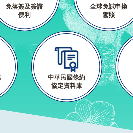
免落簽及簽證
全球免試申換
便利
駕照
難
中華民國條約
協定資料庫