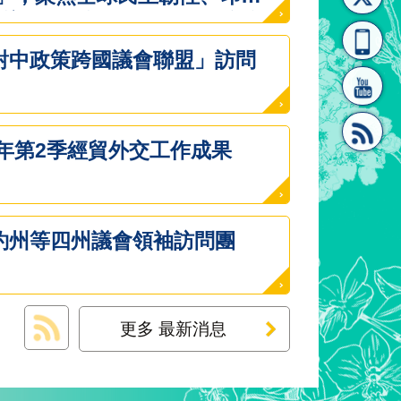
重塑，並呼籲國際友盟攜手反
[連
覽
系"
促進法》
對中政策跨國議會聯盟」訪問
6年第2季經貿外交工作成果
結]"
[連
約州等四州議會領袖訪問團
更多 最新消息
結]"