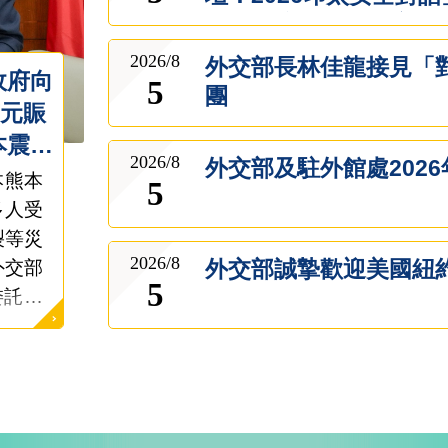
區域聯防及非紅供應鏈
制中國《民族團結進步
2026/8
外交部長林佳龍接見「
政府向
5
團
萬元賑
本震災
2026/8
外交部及駐外館處202
日本熊本
5
多人受
裂等災
2026/8
外交部誠摯歡迎美國紐
外交部
5
委託募