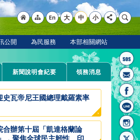
大
中
小
"回
"網
"英
訊公開
為民服務
本部相關網站
新聞說明會紀要
領務消息
首頁
站導
文語
迎史瓦帝尼王國總理戴羅素率
院合辦第十屆「凱達格蘭論
話」，聚焦全球民主韌性、印太