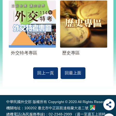
旅
部
粉
外
長
絲
國
信
專
人
箱
頁
急
難
救
LINE
助
Instagram
X平台
服
(原推特)
務
專
線
外交特考專區
歷史專區
APP
YouTube
RSS
政
回上一頁
回最上面
府
網
:::
站
資
料
中華民國外交部 版權所有 Copyright © 2020 All Rights Reserved
開
機關地址：100202 臺北市中正區凱達格蘭大道二號
放
總機電話(為民服務專線)：02-2348-2999 （週一至週五上班時
宣