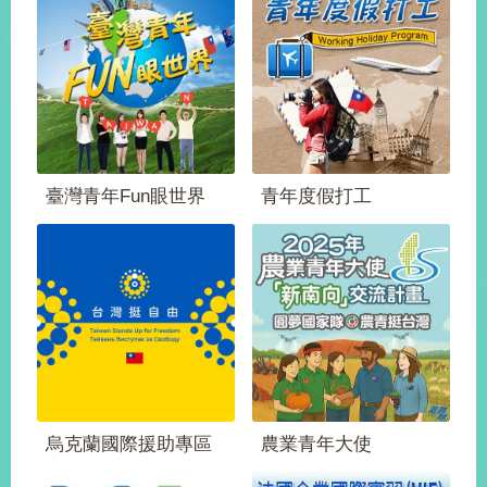
經
濟
日
不
落
國
台
海
和
臺灣青年Fun眼世界
青年度假打工
平
護
照
回
首
網
頁
站
關
於
導
烏克蘭國際援助專區
農業青年大使
本
覽