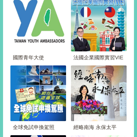
部
新
聞
中
心
外
交
國際青年大使
法國企業國際實習VIE
資
訊
國
家
與
地
區
國
全球免試申換駕照
經略南海 永保太平
際
傳