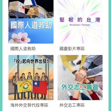
播
政
府
資
訊
公
開
國際人道救助
國慶影片專區
為
民
服
務
本
部
相
關
網
站
海外外交替代役專區
外交志工專區