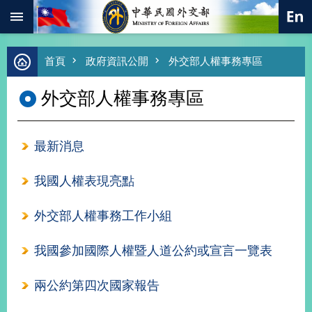
:::
跳到主要內容區塊
進
首頁
政府資訊公開
外交部人權事務專區
階
搜
外交部人權事務專區
尋
熱
門
最新消息
關
鍵
字
我國人權表現亮點
總
合
外交部人權事務工作小組
外
交
我國參加國際人權暨人道公約或宣言一覽表
價
值
兩公約第四次國家報告
外
交