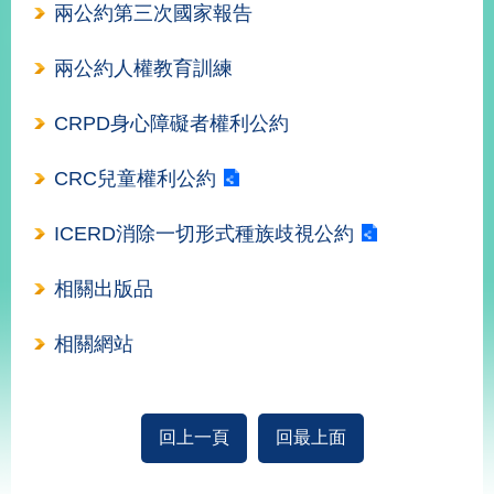
兩公約第三次國家報告
經
濟
日
兩公約人權教育訓練
不
落
國
CRPD身心障礙者權利公約
台
海
CRC兒童權利公約
和
平
ICERD消除一切形式種族歧視公約
護
照
相關出版品
回
相關網站
首
網
頁
站
關
回上一頁
回最上面
於
導
本
覽
:::