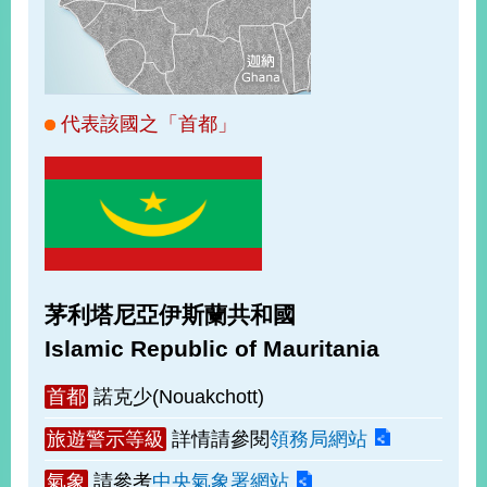
經
濟
日
不
落
國
代表該國之「首都」
台
海
和
平
護
照
茅利塔尼亞伊斯蘭共和國
回
Islamic Republic of Mauritania
首
網
首都
諾克少(Nouakchott)
頁
站
關
旅遊警示等級
詳情請參閱
領務局網站
於
導
本
氣象
請參考
中央氣象署網站
覽