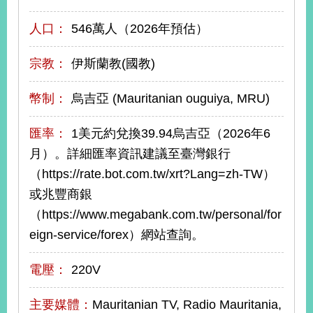
人口：
546萬人（2026年預估）
旅
部
粉
外
長
絲
國
信
專
宗教：
伊斯蘭教(國教)
人
箱
頁
急
難
救
幣制：
烏吉亞 (Mauritanian ouguiya, MRU)
LINE
助
Instagram
X平台
服
(原推特)
務
專
匯率：
1美元約兌換39.94烏吉亞（2026年6
線
月）。詳細匯率資訊建議至臺灣銀行
APP
YouTube
RSS
（https://rate.bot.com.tw/xrt?Lang=zh-TW）
或兆豐商銀
政
府
（https://www.megabank.com.tw/personal/for
網
eign-service/forex）網站查詢。
站
資
料
電壓：
220V
開
放
主要媒體：
Mauritanian TV, Radio Mauritania,
宣