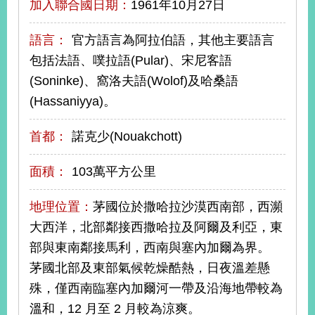
加入聯合國日期：
1961年10月27日
播
語言：
官方語言為阿拉伯語，其他主要語言
政
府
包括法語、噗拉語(Pular)、宋尼客語
資
(Soninke)、窩洛夫語(Wolof)及哈桑語
訊
公
(Hassaniyya)。
開
首都：
諾克少(Nouakchott)
為
民
面積：
103萬平方公里
服
務
地理位置：
茅國位於撒哈拉沙漠西南部，西瀕
本
大西洋，北部鄰接西撒哈拉及阿爾及利亞，東
部
部與東南鄰接馬利，西南與塞內加爾為界。
相
關
茅國北部及東部氣候乾燥酷熱，日夜溫差懸
網
殊，僅西南臨塞內加爾河一帶及沿海地帶較為
站
溫和，12 月至 2 月較為涼爽。