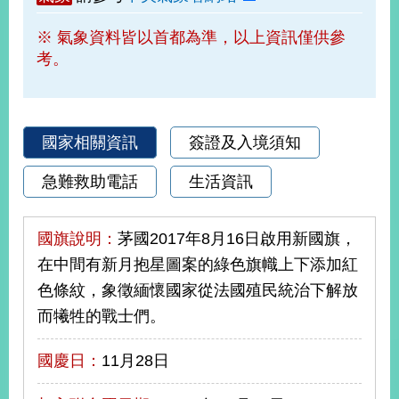
部
※ 氣象資料皆以首都為準，以上資訊僅供參
新
考。
聞
中
心
外
國家相關資訊
簽證及入境須知
交
資
急難救助電話
生活資訊
訊
國
國旗說明：
茅國2017年8月16日啟用新國旗，
家
在中間有新月抱星圖案的綠色旗幟上下添加紅
與
色條紋，象徵緬懷國家從法國殖民統治下解放
地
區
而犧牲的戰士們。
國
國慶日：
11月28日
際
傳