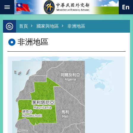
:::
跳到主要內容區塊
進
首頁
國家與地區
非洲地區
階
搜
非洲地區
尋
熱
門
關
鍵
字
總
合
外
交
價
值
外
交