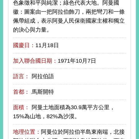
色象徵和平與純潔；綠色代表大地。阿曼國
播
徽：圖案由一把阿拉伯飾刀，兩把彎刀和一條
政
佩帶組成，表示阿曼人民保衛國家主權和獨立
府
的決心與力量。
資
訊
公
國慶日：
11月18日
開
加入聯合國日期：
1971年10月7日
為
民
語言：
阿拉伯語
服
務
首都：
馬斯開特
本
部
面積：
阿曼土地面積為30.9萬平方公里，
相
15%為山地，82%為沙漠。
關
網
站
地理位置：
阿曼位於阿拉伯半島東南端，北接