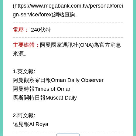
(https://www.megabank.com.tw/personal/forei
告
gn-service/forex)網站查詢。
隱
私
電壓：
240伏特
權
保
主要媒體：
阿曼國家通訊社(ONA)為官方消息
護
及
來源。
資
訊
安
1.英文報:
全
阿曼觀察家日報Oman Daily Observer
政
阿曼時報Times of Oman
策
馬斯開特日報Muscat Daily
無
障
2.阿文報:
礙
網
遠見報Al Roya
站
說