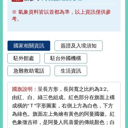
部
※ 氣象資料皆以首都為準，以上資訊僅供參
新
考。
聞
中
心
外
國家相關資訊
簽證及入境須知
交
資
駐外館處
駐台外國機構
訊
急難救助電話
生活資訊
國
家
與
國旗說明：
呈長方形，長與寬之比約為3:2。
地
由紅、白、綠三色組成。紅色部分在旗面上構
區
成橫的“Ｔ”字形圖案，右側上方為白色，下方
國
為綠色。旗面左上角繪有黃色的阿曼國徽。紅
際
色象徵吉祥，是阿曼人民喜愛的傳統顏色；白
傳