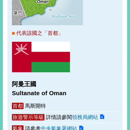
經
濟
日
不
落
國
代表該國之「首都」
台
海
和
平
護
照
阿曼王國
回
Sultanate of Oman
首
網
首都
馬斯開特
頁
站
關
旅遊警示等級
詳情請參閱
領務局網站
於
導
本
氣象
請參考
中央氣象署網站
覽