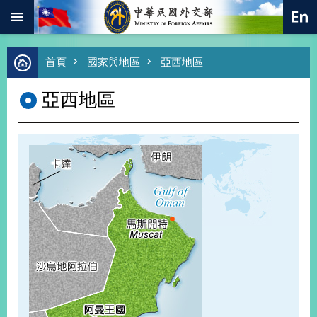
:::
跳到主要內容區塊
進
首頁
國家與地區
亞西地區
階
搜
亞西地區
尋
熱
門
關
鍵
字
總
合
外
交
價
值
外
交