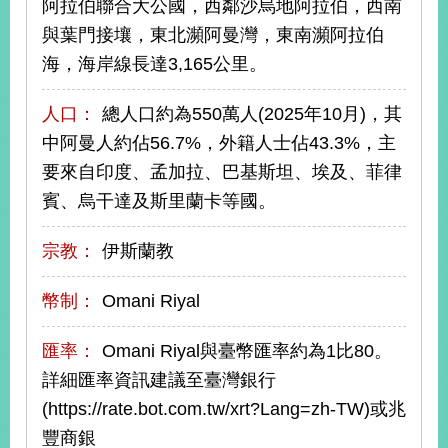
阿拉伯聯合大公國，西鄰沙烏地阿拉伯，西南
與葉門接壤，東北瀕阿曼灣，東南瀕阿拉伯
旅
部
粉
海，海岸線長達3,165公里。
外
長
絲
國
信
專
人
箱
頁
急
人口：
總人口約為550萬人(2025年10月)，其
難
救
中阿曼人約佔56.7%，外籍人士佔43.3%，主
LINE
助
Instagram
X平台
服
(原推特)
務
要來自印度、孟加拉、巴基斯坦、埃及、菲律
專
線
賓、烏干達及斯里蘭卡等國。
APP
YouTube
RSS
宗教：
伊斯蘭教
政
府
幣制：
Omani Riyal
網
站
匯率：
Omani Riyal與臺幣匯率約為1比80。
資
詳細匯率資訊建議至臺灣銀行
料
開
(https://rate.bot.com.tw/xrt?Lang=zh-TW)或兆
放
豐商銀
宣