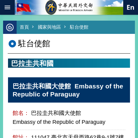
:::
跳到主要內容區塊
進
首頁
國家與地區
駐台使館
階
搜
駐台使館
尋
熱
門
巴拉圭共和國
關
鍵
字
巴拉圭共和國大使館 Embassy of the
總
合
Republic of Paraguay
外
交
館名：
巴拉圭共和國大使館
價
值
Embassy of the Republic of Paraguay
外
交
館址：
111047 臺北市天母西路62巷9-1號7樓