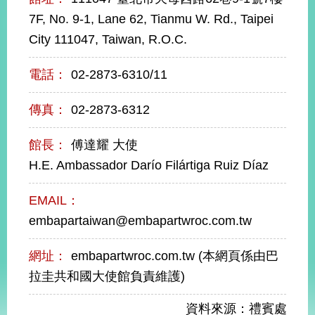
經
7F, No. 9-1, Lane 62, Tianmu W. Rd., Taipei
濟
日
City 111047, Taiwan, R.O.C.
不
落
電話：
02-2873-6310/11
國
台
傳真：
02-2873-6312
海
和
平
館長：
傅達耀 大使
護
H.E. Ambassador Darío Filártiga Ruiz Díaz
照
EMAIL：
回
embapartaiwan@embapartwroc.com.tw
首
網
網址：
embapartwroc.com.tw (本網頁係由巴
頁
站
關
拉圭共和國大使館負責維護)
於
導
本
資料來源：禮賓處
覽