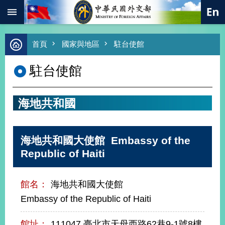
:::
跳到主要內容區塊
進
首頁
國家與地區
駐台使館
階
搜
駐台使館
尋
熱
門
海地共和國
關
鍵
字
海地共和國大使館 Embassy of the
總
合
Republic of Haiti
外
交
館名：
海地共和國大使館
價
值
Embassy of the Republic of Haiti
外
交
館址：
111047 臺北市天母西路62巷9-1號8樓