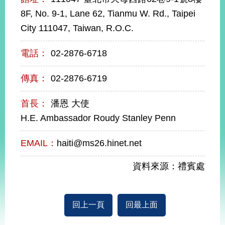
經
8F, No. 9-1, Lane 62, Tianmu W. Rd., Taipei
濟
日
City 111047, Taiwan, R.O.C.
不
落
電話：
02-2876-6718
國
台
傳真：
02-2876-6719
海
和
平
首長：
潘恩 大使
護
H.E. Ambassador Roudy Stanley Penn
照
EMAIL：
haiti@ms26.hinet.net
回
資料來源：禮賓處
首
網
頁
站
關
於
導
回上一頁
回最上面
本
覽