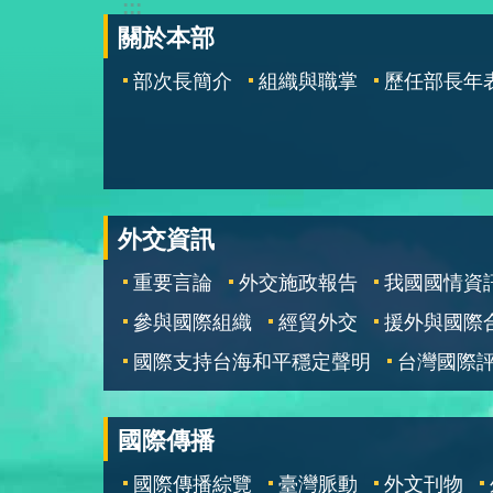
:::
關於本部
部次長簡介
組織與職掌
歷任部長年
外交資訊
重要言論
外交施政報告
我國國情資
參與國際組織
經貿外交
援外與國際
國際支持台海和平穩定聲明
台灣國際
國際傳播
國際傳播綜覽
臺灣脈動
外文刊物