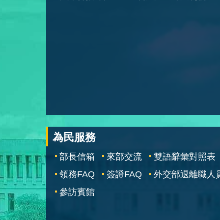
為民服務
部長信箱
來部交流
雙語辭彙對照表
領務FAQ
簽證FAQ
外交部退離職人
參訪賓館