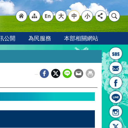
大
中
小
"回
"網
"英
訊公開
為民服務
本部相關網站
_
首頁
站導
文語