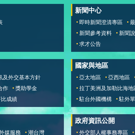
新聞中心
表
即時新聞澄清專區
新聞參考資料
新聞
求才公告
國家與地區
訊及外交基本方針
亞太地區
亞西地區
合作
獎助學金
拉丁美洲及加勒比海地
評比成績
駐台外國機構
駐外
政府資訊公開
外媒服務
潮台灣
外交部人權事務專區