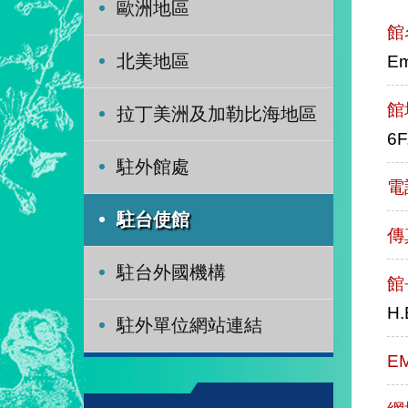
歐洲地區
館
Em
北美地區
館
拉丁美洲及加勒比海地區
6F
駐外館處
電
駐台使館
傳
駐台外國機構
館
H.
駐外單位網站連結
E