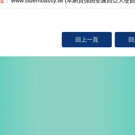
址：
www.sluembassy.tw (本網頁係由聖露西亞大
回上一頁
回