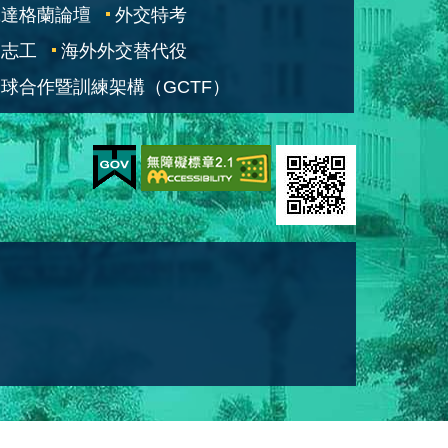
凱達格蘭論壇
外交特考
交志工
海外外交替代役
球合作暨訓練架構（GCTF）