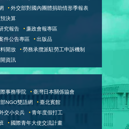
網
外交部對國內團體捐助情形季報表
部預決算
研究報告
廉政會報專區
案件公告專區
出版品
資料開放
勞務承攬派駐勞工申訴機制
公開資訊
國際事務學院
臺灣日本關係協會
部NGO雙語網
臺北賓館
外交小尖兵
青年度假打工
班
國際青年大使交流計畫