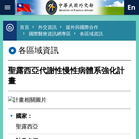
:::
跳到主要內容區塊
進
首頁
外交資訊
援外與國際合作
階
國際醫療資訊網專區
各區域資訊
搜
尋
各區域資訊
熱
門
關
聖露西亞代謝性慢性病體系強化計
鍵
字
畫
總
合
外
交
價
國家：
值
聖露西亞
外
交