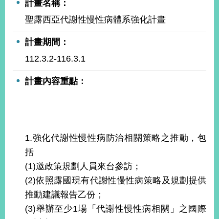
計畫名稱：
經
濟
聖露西亞代謝性慢性病體系強化計畫
日
不
計畫期間：
落
國
112.3.2-116.3.1
台
海
計畫內容重點：
和
平
護
照
1.強化代謝性慢性病防治相關策略之推動，包
回
括
首
網
(1)邀政策規劃人員來台參訪；
(2)依照露國現有代謝性慢性病策略及規劃提供
頁
站
關
推動建議報告乙份；
於
導
(3)舉辦至少1場「代謝性慢性病相關」之國際
本
覽