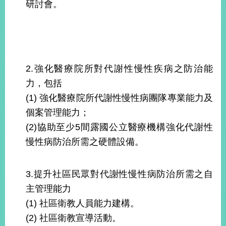
部
研討會。
新
聞
中
心
2.強化醫療院所對代謝性慢性疾病之防治能
外
力，包括
交
(1) 強化醫療院所代謝性慢性病團隊專業能力及
資
訊
個案管理能力；
(2)協助至少5間露國公立醫療機構強化代謝性
國
慢性病防治所需之硬體設備。
家
與
地
3.提升社區民眾對代謝性慢性病防治所需之自
區
主管理能力
國
(1) 社區衛教人員能力建構。
際
(2) 社區衛教宣導活動。
傳