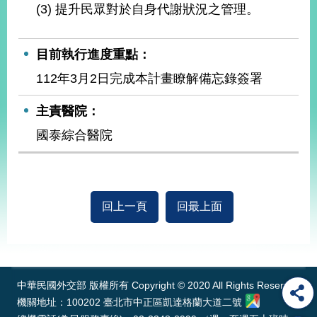
播
(3) 提升民眾對於自身代謝狀況之管理。
政
目前執行進度重點：
府
資
112年3月2日完成本計畫瞭解備忘錄簽署
訊
公
主責醫院：
開
國泰綜合醫院
為
民
服
務
回上一頁
回最上面
本
部
:::
相
關
網
中華民國外交部 版權所有 Copyright © 2020 All Rights Reserved
站
機關地址：100202 臺北市中正區凱達格蘭大道二號