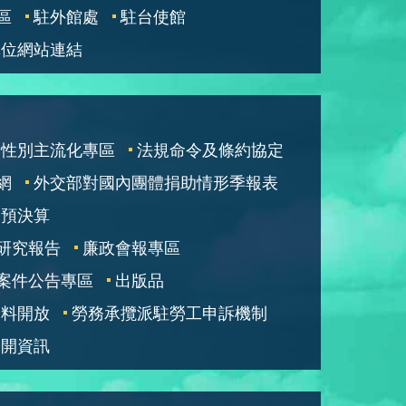
區
駐外館處
駐台使館
單位網站連結
性別主流化專區
法規命令及條約協定
網
外交部對國內團體捐助情形季報表
部預決算
研究報告
廉政會報專區
案件公告專區
出版品
資料開放
勞務承攬派駐勞工申訴機制
公開資訊