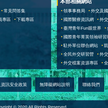
本部相關網站
常見問答集
領事事務局
外交及
員專區
下載專區
國際醫療資訊網
外交
臺灣青年Fun眼世界
國際青年菁英領袖研習
駐外單位聯合網站
全民外交研習營
外
外交檔案資源專區
全
及資訊安全政策
無障礙網站說明
聯絡我們
 © 2020 All Rights Reserved