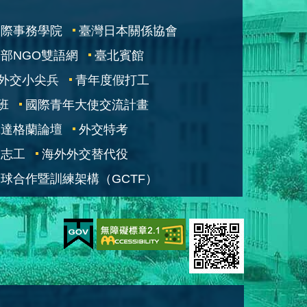
國際事務學院
臺灣日本關係協會
部NGO雙語網
臺北賓館
外交小尖兵
青年度假打工
班
國際青年大使交流計畫
凱達格蘭論壇
外交特考
交志工
海外外交替代役
球合作暨訓練架構（GCTF）