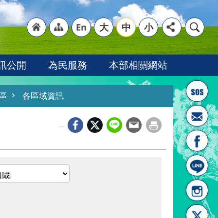
大
中
小
"回
"網
"英
訊公開
為民服務
本部相關網站
區
各區域資訊
_
首頁
站導
文語