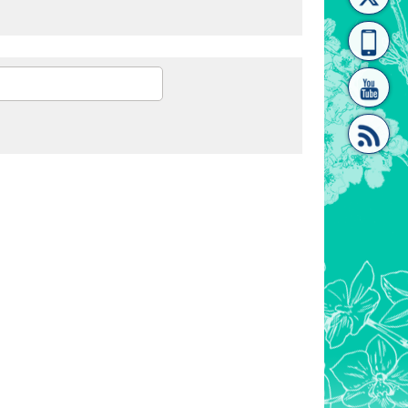
[連
覽
系"
結]"
[連
結]"