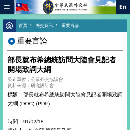
:::
跳到主要內容區塊
進
首頁
外交資訊
重要言論
階
搜
重要言論
尋
熱
門
部長就布希總統訪問大陸會見記者
關
鍵
開場致詞大綱
字
發布單位：公眾外交協調會
總
資料來源：研究設計會
合
外
標題：部長就布希總統訪問大陸會見記者開場致詞
交
大綱 (DOC) (PDF)
價
值
外
時間：91/02/18
交