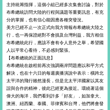
部
主持統籌指揮，這個小組已經多次集會討論，對於
新
布希總統訪問大陸的行程與議題等重要訊息，有充
聞
分的掌握，也有信心能因應各種突發況。
中
心
美方已經不止一次正式向我方簡報布希總統大陸之
行，也一再保證絕對不會損及台灣利益，我方相信
外
布希總統此行，應該不會有令人意外之舉，希望國
交
資
人以平常心看待，不必感到緊張。
訊
【布希總統的正面訊息】
國
布希總統在啟程前再次強調兩岸問題應以和平方式
家
解決，也在十六日的每週廣播演說中表示：橫跨北
與
太平洋的飛行雖然漫長，但是北太平洋國家以其友
地
區
誼與合作的精神，彼此已經更為接近。環繞著這個
偉大的海洋，我們看到許多「好友」，如加拿大、
國
際
澳洲、紐西蘭、泰國、菲律賓和台灣，他們將會發
傳