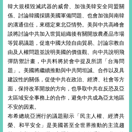
韓大規模毀滅武器的威脅、加強美韓安全同盟關
係、討論韓國採購美國軍備問題、也會加強與南韓
旅
部
粉
外
長
絲
的溝通信任，來穩定東北亞情勢。美與中共高峰會
國
信
專
人
箱
頁
急
談將討論中共加入世貿組織後有關開放農產品市場
難
救
等貿易議題，促進中國大陸自由貿易、討論宗教自
LINE
助
Instagram
X平台
服
(原推特)
務
由及人權問題並說明美國的價值觀、向中共說明飛
專
線
彈防禦計畫，中共料將於會中提及所謂「台海問
APP
YouTube
RSS
題」。美國將繼續推動與中共間坦誠、合作以及具
建設性的關係，促使中共在政治、經濟、社會等方
政
府
面，保持改革開放的方向，也爭取中共在反恐及亞
網
太區域安全事務上的合作，避免中共成為亞太地區
站
不安的因素。
資
料
布希總統亞洲行的議題顯示「民主人權、經濟共
開
榮、和平安全」是美國甚至全世界推動的主流趨
放
宣