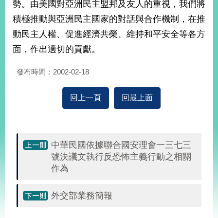
勢。由美國對亞洲民主盟邦及友人的重視，我們將
告
積極推動與亞洲民主國家的對話與合作機制，在推
隱
動民主人權、促進經濟共榮、維持和平安全等各方
私
面，作出適切的貢獻。
權
保
護
發布時間：2002-02-18
及
資
回上一頁
回最上面
訊
安
全
政
策
中華民國依據聯合國安理會一三七三
號決議文執行反恐怖主義行動之相關
無
作為
障
礙
外交部業務簡報
網
站
說