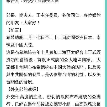
報告人：外交部 簡部長又新
經
濟
日
部長、簡夫人、王主任委員、各位同仁、各位媒體
不
落
的朋友：大家好！
國
【前言】
台
布希總統二月十七日至二十二日訪問亞洲日本、南
海
和
韓及中國大陸。
平
這是布希總統去年十月參加上海亞太經合非正式經
護
濟領袖會議後，首度正式訪問亞太地區國家。 大
照
家都非常關心布希總統在中國大陸的訪問，以及美
回
與中共關係的發展，是否影響台灣的利益，以及美
首
網
台關係的發展。
頁
站
【外交部的掌握】
關
外交部高度的注意、密切的觀察布希總統的亞洲
於
導
本
行，已經在過年前後成立應變小組，由高政務次長
覽