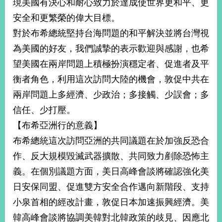
現美國有決心和耐心致力於達成使世界更和平、更
播
安全和更繁榮的偉大目標。
政
對於布希總統堅持台海問題的和平解決並將台灣視
府
為美國的好友，我們誠摯的表示歡迎與感謝，也希
資
訊
望美國在兩岸問題上積極扮演穩定者、促進者及平
公
衡者角色，利用這次訪問大陸的機會，敦促中共在
開
兩岸問題上多經濟、少政治；多接觸、少誤會；多
為
信任、少打壓。
民
服
【布希亞洲行的意義】
務
布希總統這次訪問亞洲的共同議題在於加強反恐合
作、反大規模毀滅武器擴散、共同致力剷除恐怖主
本
部
義。在個別議題方面，美日高峰會談將確認強化美
相
日安保同盟、促進雙方安全合作邁向新階段、支持
關
網
小泉首相的經改計畫，敦促日本加速振興經濟。美
站
韓高峰會談將協調美韓對北韓政策的歧見、因應北