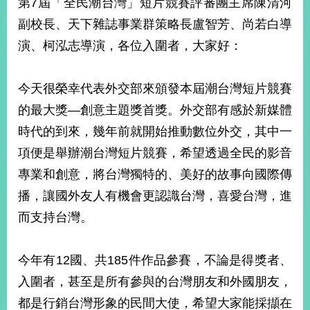
第7屆「全民潮台灣」短片競賽評審團主席陳清河
經
濟
副校長、天下雜誌事業群策略長盧智芳、尚若白導
日
演、柯泓志導演，各位入圍者，大家好：
不
落
國
今天很榮幸代表外交部來頒發本屆潮台灣短片競賽
台
的最大獎—創意主題獎首獎。外交部有感於新媒體
海
和
時代的到來，幾年前就開始推動數位外交，其中一
平
項便是舉辦潮台灣短片競賽，希望透過全民的影音
護
照
專業和創意，將台灣獨特的、美好的故事向國際傳
播，讓國外友人有機會更認識台灣，喜愛台灣，進
回
而支持台灣。
首
網
頁
站
今年有12國、共185件作品參賽，不論是得獎者、
關
入圍者，甚至是所有參與的台灣朋友和外國朋友，
於
導
本
都是行銷台灣形象的民間大使，希望大家能採擷在
覽