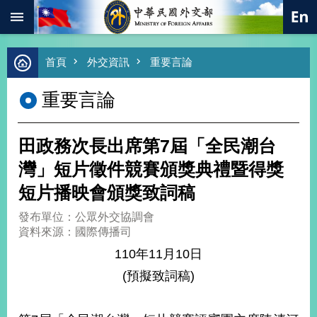
:::
跳到主要內容區塊
進
首頁
外交資訊
重要言論
階
搜
重要言論
尋
熱
門
田政務次長出席第7屆「全民潮台
關
鍵
灣」短片徵件競賽頒獎典禮暨得獎
字
短片播映會頒獎致詞稿
總
合
發布單位：公眾外交協調會
外
資料來源：國際傳播司
交
110年11月10日
價
(預擬致詞稿)
值
外
交