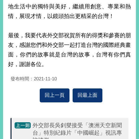
部
地生活中的獨特與美好，繼續用創意、專業和熱
新
情，展現才情，以鏡頭拍出更精采的台灣！
聞
中
心
最後，我要代表外交部祝賀所有的得獎和參賽的朋
友，感謝您們和外交部一起打造台灣的國際經典畫
外
面，你們的故事就是台灣的故事，台灣有你們真
交
資
好，謝謝各位。
訊
發布時間：2021-11-10
國
家
回上一頁
回最上面
與
地
區
國
外交部長吳釗燮接受「澳洲天空新聞
際
台」特別紀錄片「中國崛起」視訊專
傳