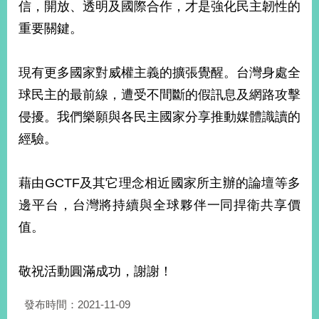
信，開放、透明及國際合作，才是強化民主韌性的
播
重要關鍵。
政
府
資
現有更多國家對威權主義的擴張覺醒。台灣身處全
訊
球民主的最前線，遭受不間斷的假訊息及網路攻擊
公
開
侵擾。我們樂願與各民主國家分享推動媒體識讀的
經驗。
為
民
服
藉由GCTF及其它理念相近國家所主辦的論壇等多
務
邊平台，台灣將持續與全球夥伴一同捍衛共享價
本
值。
部
相
關
敬祝活動圓滿成功，謝謝！
網
站
發布時間：2021-11-09