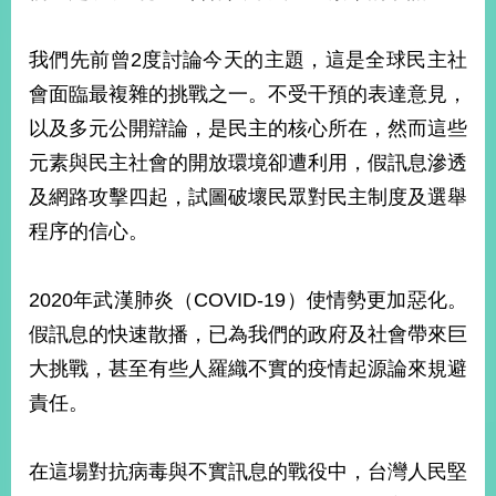
部
新
我們先前曾2度討論今天的主題，這是全球民主社
聞
會面臨最複雜的挑戰之一。不受干預的表達意見，
中
心
以及多元公開辯論，是民主的核心所在，然而這些
元素與民主社會的開放環境卻遭利用，假訊息滲透
外
及網路攻擊四起，試圖破壞民眾對民主制度及選舉
交
資
程序的信心。
訊
國
2020年武漢肺炎（COVID-19）使情勢更加惡化。
家
假訊息的快速散播，已為我們的政府及社會帶來巨
與
地
大挑戰，甚至有些人羅織不實的疫情起源論來規避
區
責任。
國
際
在這場對抗病毒與不實訊息的戰役中，台灣人民堅
傳