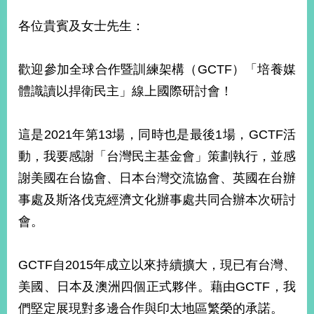
經
濟
各位貴賓及女士先生：
日
不
落
歡迎參加全球合作暨訓練架構（GCTF）「培養媒
國
體識讀以捍衛民主」線上國際研討會！
台
海
和
這是2021年第13場，同時也是最後1場，GCTF活
平
動，我要感謝「台灣民主基金會」策劃執行，並感
護
照
謝美國在台協會、日本台灣交流協會、英國在台辦
事處及斯洛伐克經濟文化辦事處共同合辦本次研討
回
會。
首
網
頁
站
GCTF自2015年成立以來持續擴大，現已有台灣、
關
於
美國、日本及澳洲四個正式夥伴。藉由GCTF，我
導
本
們堅定展現對多邊合作與印太地區繁榮的承諾。
覽