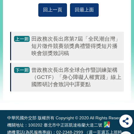
回上一頁
回最上面
旅
部
粉
外
長
絲
國
信
專
人
箱
頁
急
難
田政務次長出席第7屆「全民潮台灣」
救
LINE
助
Instagram
X平台
短片徵件競賽頒獎典禮暨得獎短片播
服
(原推特)
務
映會頒獎致詞稿
專
線
APP
YouTube
RSS
曾政務次長出席全球合作暨訓練架構
（GCTF）「身心障礙人權實踐」線上
政
國際研討會致詞中譯要點
府
網
:::
站
資
料
中華民國外交部 版權所有 Copyright © 2020 All Rights Reserved
開
機關地址：100202 臺北市中正區凱達格蘭大道二號
放
總機電話(為民服務專線)：02-2348-2999 （週一至週五上班時
宣