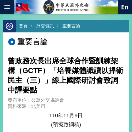
:::
跳到主要內容區塊
進
首頁
外交資訊
重要言論
階
搜
重要言論
尋
熱
門
曾政務次長出席全球合作暨訓練架
關
鍵
構（GCTF）「培養媒體識讀以捍衛
字
民主（三）」線上國際研討會致詞
總
合
中譯要點
外
交
發布單位：公眾外交協調會
資料來源：北美司
價
值
110年11月9日
外
(預擬致詞稿)
交