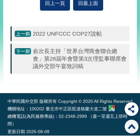
回上一頁
回最上面
經
濟
日
不
落
2022 UNFCCC COP27說帖
國
台
海
俞次長主持「世界台灣商會聯合總
和
會」第28屆年會暨第3次理監事聯席會
平
議外交部午宴致詞稿
護
照
:::
回
中華民國外交部 版權所有 Copyright © 2020 All Rights Reserved
首
網
機關地址：100202 臺北市中正區凱達格蘭大道二號
頁
站
總機電話(為民服務專線)：02-2348-2999 （週一至週五上班時
關
間）
於
導
更新日期
2026-08-08
本
覽