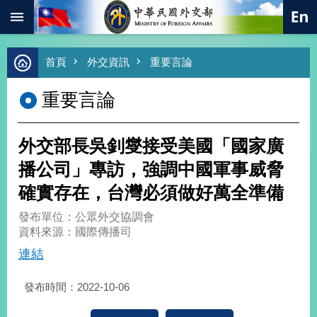
:::
跳到主要內容區塊
進
首頁
外交資訊
重要言論
階
搜
重要言論
尋
熱
門
外交部長吳釗燮接受美國「國家廣
關
鍵
播公司」專訪，強調中國軍事威脅
字
確實存在，台灣必須做好萬全準備
總
合
發布單位：公眾外交協調會
外
資料來源：國際傳播司
交
連結
價
值
發布時間：2022-10-06
外
交