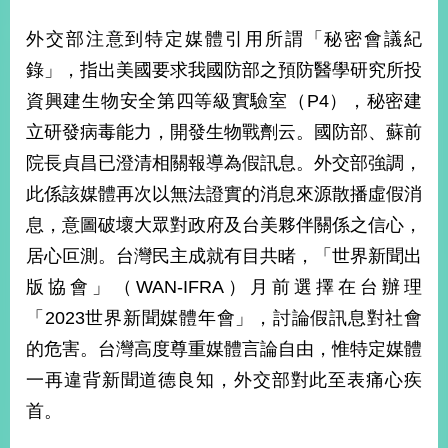
經
濟
外交部注意到特定媒體引用所謂「秘密會議紀
日
錄」，指出美國要求我國防部之預防醫學研究所投
不
落
資興建生物安全第四等級實驗室（P4），秘密建
國
立研發病毒能力，開發生物戰劑云。國防部、蘇前
台
海
院長貞昌已澄清相關報導為假訊息。外交部強調，
和
此係該媒體再次以無法證實的消息來源散播虛假消
平
息，意圖破壞大眾對政府及台美夥伴關係之信心，
護
照
居心叵測。台灣民主成就有目共睹，「世界新聞出
版協會」（WAN-IFRA）月前選擇在台辦理
回
「2023世界新聞媒體年會」，討論假訊息對社會
首
網
的危害。台灣高度尊重媒體言論自由，惟特定媒體
頁
站
一再違背新聞道德良知，外交部對此至表痛心疾
關
於
導
首。
本
覽