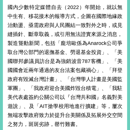
部
國內少數特定媒體自去（2022）年開始，就以無
新
中生有、移花接木的報導方式，企圖在國際地緣政
聞
治動盪、亟需政府與人民團結一致對外之時，或見
中
心
縫插針、斷章取義，或引用無法證實來源之消息，
製造聳動新聞，包括「龐培歐係為Anarock公司爭
外
交
取台灣公部門的退撫基金、勞退基金投資」、「美
資
國聯邦參議員訪台是為強銷波音787客機」、「美
訊
國國會近兩年通過的友台法案包藏禍心」、「拜登
國
政府有毀滅台灣計畫」、「台灣學人計畫是美國監
家
軍團」、「我政府迎合美國炸毀台積電」、「我駐
與
地
美代表處簽約公關公司以『台灣共和國』名義對美
區
遊說」、及「AIT搶學校用地進行擴建」等，屢次
國
無端攻擊政府致力於提升台美關係及拓展外交空間
際
之努力，斑斑劣跡，罄竹難書。
傳