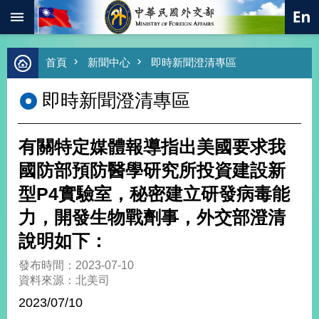
:::
跳到主要內容區塊
進
首頁
新聞中心
即時新聞澄清專區
階
搜
即時新聞澄清專區
尋
熱
門
有關特定媒體報導指出美國要求我
關
鍵
國防部預防醫學研究所投資建設新
字
型P4實驗室，秘密建立研發病毒能
總
合
力，開發生物戰劑事，外交部澄清
外
說明如下：
交
價
發布時間：2023-07-10
值
資料來源：北美司
外
2023/07/10
交