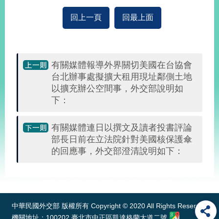
回上一頁
回最上面
旅
部
粉
外
長
絲
國
信
專
人
箱
頁
急
難
有關媒體報導外界關切美國在台協會
救
LINE
助
Instagram
X平台
台北辦事處擬擴大租用現址鄰側土地
服
(原推特)
務
以擴充辦公空間事，外交部說明如
專
線
下：
APP
YouTube
RSS
有關媒體連日以撰文及讀者投書評論
政
部長日前在立法院針對美國核保護傘
府
的回應事，外交部澄清說明如下：
網
站
:::
資
料
開
中華民國外交部 版權所有 Copyright © 2020 All Rights Reserved
放
機關地址：100202 臺北市中正區凱達格蘭大道二號
宣