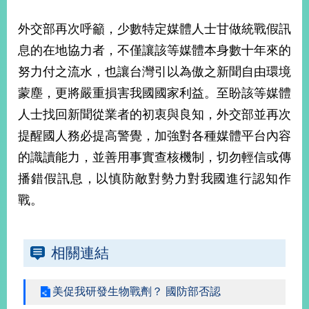
播
外交部再次呼籲，少數特定媒體人士甘做統戰假訊
政
息的在地協力者，不僅讓該等媒體本身數十年來的
府
資
努力付之流水，也讓台灣引以為傲之新聞自由環境
訊
蒙塵，更將嚴重損害我國國家利益。至盼該等媒體
公
開
人士找回新聞從業者的初衷與良知，外交部並再次
提醒國人務必提高警覺，加強對各種媒體平台內容
為
的識讀能力，並善用事實查核機制，切勿輕信或傳
民
服
播錯假訊息，以慎防敵對勢力對我國進行認知作
務
戰。
本
部
相
相關連結
關
網
站
美促我研發生物戰劑？ 國防部否認