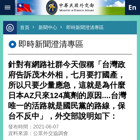
:::
跳到主要內容區塊
進
首頁
新聞中心
即時新聞澄清專區
階
搜
即時新聞澄清專區
尋
熱
門
針對有網路社群今天假稱「台灣政
關
鍵
府告訴茂木外相，七月要打國產，
字
所以只要少量應急，這就是為什麼
總
合
日本AZ只來124萬劑的原因....台灣
外
唯一的活路就是國民黨的路線，保
交
台不反中」，外交部說明如下：
價
值
發布時間：2021-06-07
外
資料來源：公眾外交協調會
交