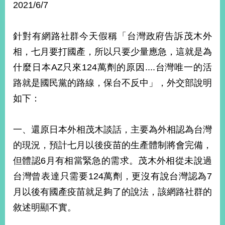
2021/6/7
經
濟
日
不
針對有網路社群今天假稱「台灣政府告訴茂木外
落
相，七月要打國產，所以只要少量應急，這就是為
國
什麼日本AZ只來124萬劑的原因....台灣唯一的活
台
海
路就是國民黨的路線，保台不反中」，外交部說明
和
如下：
平
護
照
一、還原日本外相茂木談話，主要為外相認為台灣
的現況，預計七月以後疫苗的生產體制將會完備，
回
但體認6月有相當緊急的需求。茂木外相從未說過
首
網
台灣曾表達只需要124萬劑，更沒有說台灣認為7
頁
站
月以後有國產疫苗就足夠了的說法，該網路社群的
關
於
導
敘述明顯不實。
本
覽