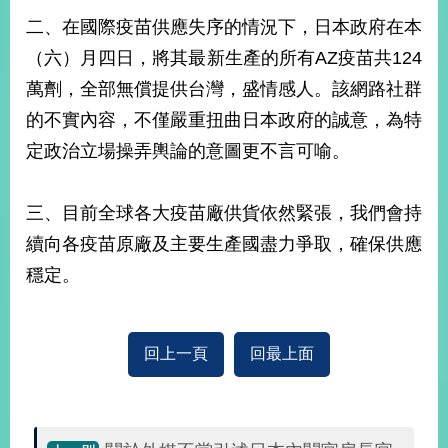
部
二、在國際疫苗供應失序的情況下，日本政府在本
新
（六）月四日，將其最新生產的所有AZ疫苗共124
聞
萬劑，全部無償提供台灣，盛情感人。該網路社群
中
心
的不實內容，不僅嚴重扭曲日本政府的誠意，為特
定政治立場操弄輿論的意圖更不言可喻。
外
交
資
三、目前全球各大疫苗廠供貨依然緊張，我們會持
訊
續向各疫苗原廠及主要生產國盡力爭取，確保供應
國
穩定。
家
與
地
區
回上一頁
回最上面
國
際
傳