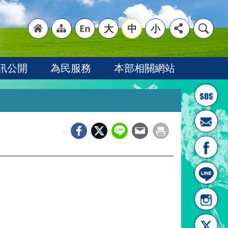
大
中
小
"回
"網
"英
訊公開
為民服務
本部相關網站
_
首頁
站導
文語