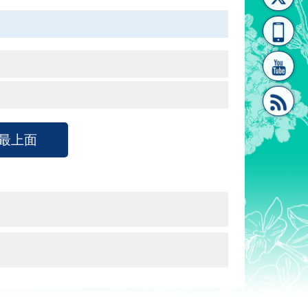
[連
覽
系"
最上面
結]"
[連
結]"