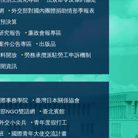
網
外交部對國內團體捐助情形季報表
部預決算
研究報告
廉政會報專區
案件公告專區
出版品
資料開放
勞務承攬派駐勞工申訴機制
公開資訊
國際事務學院
臺灣日本關係協會
部NGO雙語網
臺北賓館
外交小尖兵
青年度假打工
班
國際青年大使交流計畫