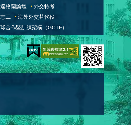
凱達格蘭論壇
外交特考
交志工
海外外交替代役
球合作暨訓練架構（GCTF）