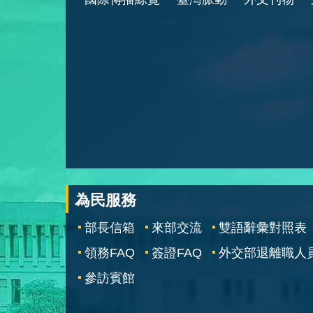
為民服務
部長信箱
來部交流
雙語辭彙對照表
領務FAQ
簽證FAQ
外交部退離職人
參訪賓館