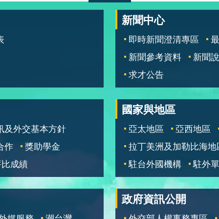
新聞中心
表
即時新聞澄清專區
新聞參考資料
新聞
求才公告
國家與地區
訊及外交基本方針
亞太地區
亞西地區
合作
獎助學金
拉丁美洲及加勒比海地
評比成績
駐台外國機構
駐外
政府資訊公開
外媒服務
潮台灣
外交部人權事務專區