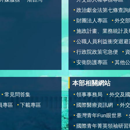
政治獻金法第七條查詢
財團法人專區
外交
施政計畫、業務統計及
公職人員利益衝突迴避
行政院政策宅急便
安衛防護專區
其他
本部相關網站
常見問答集
領事事務局
外交及
員專區
下載專區
國際醫療資訊網
外交
臺灣青年Fun眼世界
國際青年菁英領袖研習