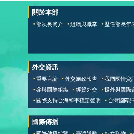
:::
關於本部
部次長簡介
組織與職掌
歷任部長年
外交資訊
重要言論
外交施政報告
我國國情資
參與國際組織
經貿外交
援外與國際
國際支持台海和平穩定聲明
台灣國際
國際傳播
國際傳播綜覽
臺灣脈動
外文刊物