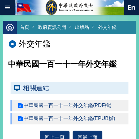
:::
跳到主要內容區塊
進
首頁
政府資訊公開
出版品
外交年鑑
階
搜
外交年鑑
尋
熱
門
中華民國一百一十一年外交年鑑
關
鍵
字
相關連結
總
合
外
交
中華民國一百一十一年外交年鑑(PDF檔)
價
中華民國一百一十一年外交年鑑(EPUB檔)
值
外
交
回上一頁
回最上面