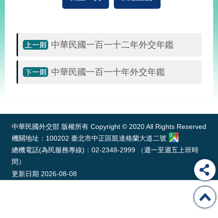
經
濟
日
不
落
中華民國一百一十二年外交年鑑
國
台
中華民國一百一十年外交年鑑
海
和
:::
平
護
照
中華民國外交部 版權所有 Copyright © 2020 All Rights Reserved
機關地址：100202 臺北市中正區凱達格蘭大道二號
回
總機電話(為民服務專線)：02-2348-2999 （週一至週五上班時
首
間）
網
更新日期
2026-08-08
頁
站
關
於
導
本
覽