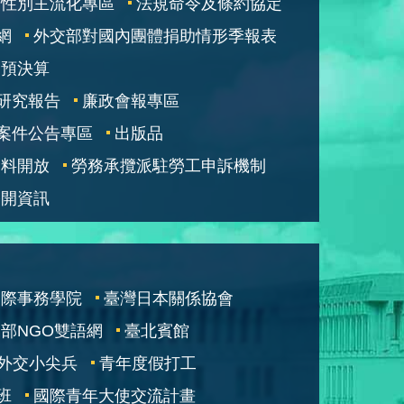
性別主流化專區
法規命令及條約協定
網
外交部對國內團體捐助情形季報表
部預決算
研究報告
廉政會報專區
案件公告專區
出版品
資料開放
勞務承攬派駐勞工申訴機制
公開資訊
國際事務學院
臺灣日本關係協會
部NGO雙語網
臺北賓館
外交小尖兵
青年度假打工
班
國際青年大使交流計畫