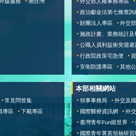
外媒服務
潮台灣
外交部人權事務專區
政治獻金法第七條查詢
財團法人專區
外交
施政計畫、業務統計及
公職人員利益衝突迴避
行政院政策宅急便
安衛防護專區
其他
本部相關網站
常見問答集
領事事務局
外交及
員專區
下載專區
國際醫療資訊網
外交
臺灣青年Fun眼世界
國際青年菁英領袖研習