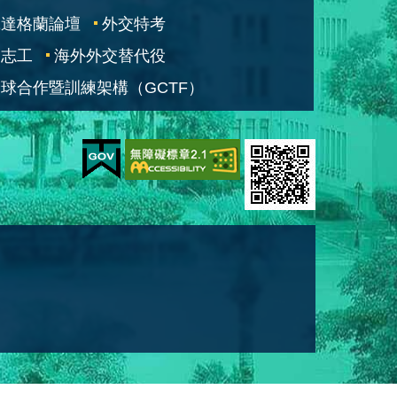
凱達格蘭論壇
外交特考
交志工
海外外交替代役
球合作暨訓練架構（GCTF）