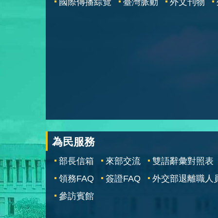
國際傳播綜覽
臺灣脈動
外文刊物
為民服務
部長信箱
來部交流
雙語辭彙對照表
領務FAQ
簽證FAQ
外交部退離職人
參訪賓館