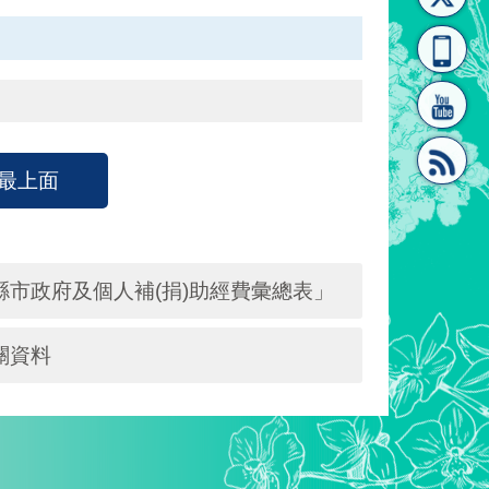
[連
覽
系"
最上面
結]"
[連
縣市政府及個人補(捐)助經費彙總表」
關資料
結]"