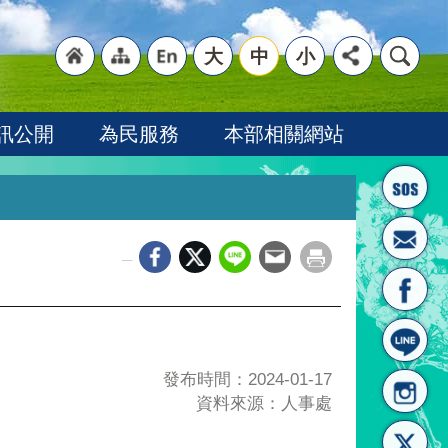
大
中
小
"回
"網
"英
訊公開
為民服務
本部相關網站
_
首頁
站導
文語
發布時間：2024-01-17
資料來源：人事處