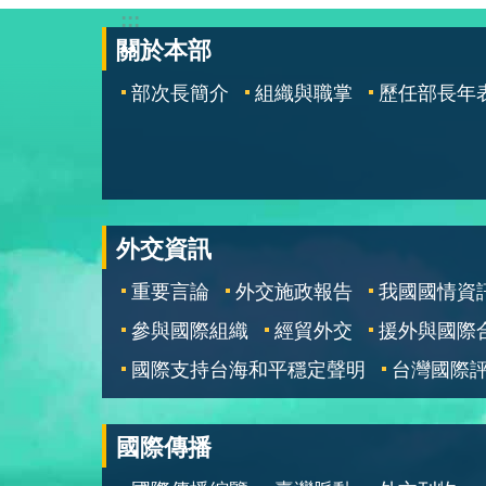
:::
關於本部
部次長簡介
組織與職掌
歷任部長年
外交資訊
重要言論
外交施政報告
我國國情資
參與國際組織
經貿外交
援外與國際
國際支持台海和平穩定聲明
台灣國際
國際傳播