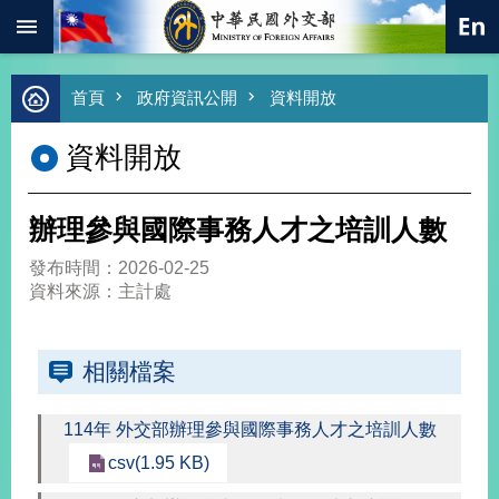
:::
跳到主要內容區塊
進
首頁
政府資訊公開
資料開放
階
搜
資料開放
尋
熱
門
辦理參與國際事務人才之培訓人數
關
鍵
發布時間：2026-02-25
字
資料來源：主計處
總
合
外
相關檔案
交
價
114年 外交部辦理參與國際事務人才之培訓人數
值
外
csv(1.95 KB)
交