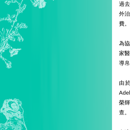
過
外
費。
為協
家
導帛
由於
Ad
榮輝
查。