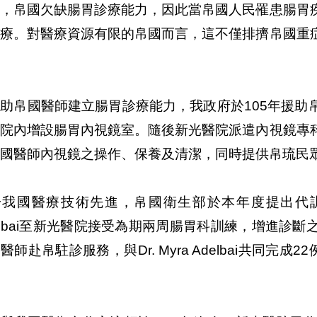
去，帛國欠缺腸胃診療能力，因此當帛國人民罹患腸胃
治療。對醫療資源有限的帛國而言，這不僅排擠帛國重
助帛國醫師建立腸胃診療能力，我政府於105年援助
醫院內增設腸胃內視鏡室。隨後新光醫院派遣內視鏡專
國醫師內視鏡之操作、保養及清潔，同時提供帛琉民
我國醫療技術先進，帛國衛生部於本年度提出代訓要求
elbai至新光醫院接受為期兩周腸胃科訓練，增進診
醫師赴帛駐診服務，與Dr. Myra Adelbai共同完