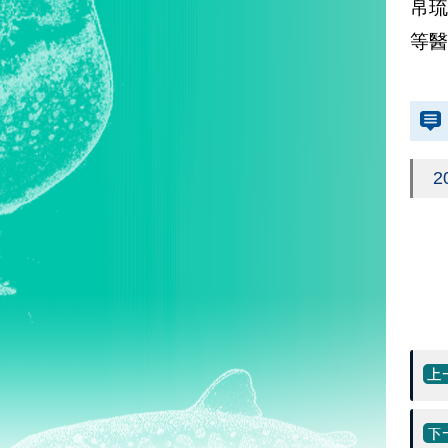
帛琉
等醫
2