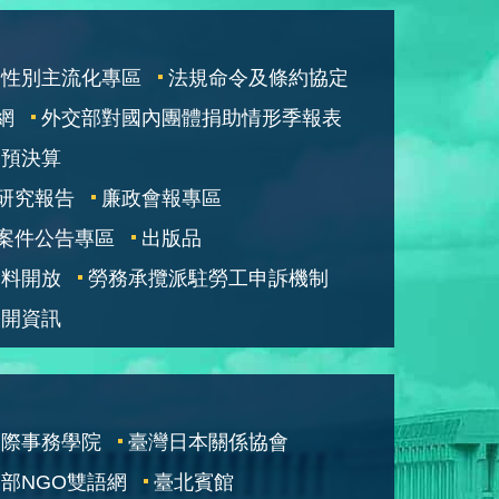
性別主流化專區
法規命令及條約協定
網
外交部對國內團體捐助情形季報表
部預決算
研究報告
廉政會報專區
案件公告專區
出版品
資料開放
勞務承攬派駐勞工申訴機制
公開資訊
國際事務學院
臺灣日本關係協會
部NGO雙語網
臺北賓館