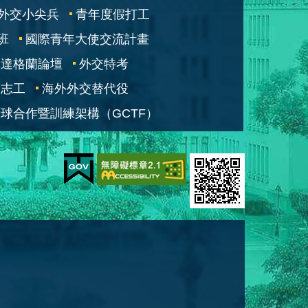
外交小尖兵
青年度假打工
班
國際青年大使交流計畫
凱達格蘭論壇
外交特考
交志工
海外外交替代役
球合作暨訓練架構（GCTF）