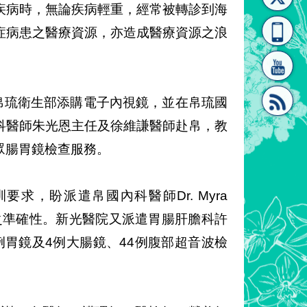
疾病時，無論疾病輕重，經常被轉診到海
[連
覽
系"
症病患之醫療資源，亦造成醫療資源之浪
帛琉衛生部添購電子內視鏡，並在帛琉國
科醫師朱光恩主任及徐維謙醫師赴帛，教
結]"
[連
眾腸胃鏡檢查服務。
，盼派遣帛國內科醫師Dr. Myra
斷之準確性。新光醫院又派遣胃腸肝膽科許
成22例胃鏡及4例大腸鏡、44例腹部超音波檢
結]"