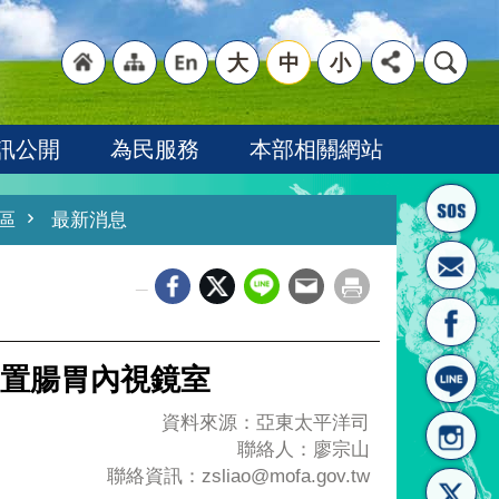
大
中
小
"回
"網
"英
訊公開
為民服務
本部相關網站
區
最新消息
_
首頁
站導
文語
置腸胃內視鏡室
資料來源：亞東太平洋司
聯絡人：廖宗山
聯絡資訊：zsliao@mofa.gov.tw