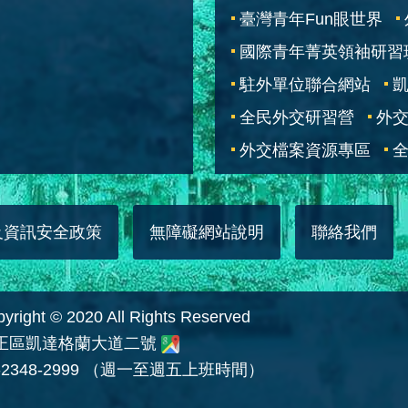
臺灣青年Fun眼世界
國際青年菁英領袖研習
駐外單位聯合網站
全民外交研習營
外
外交檔案資源專區
全
及資訊安全政策
無障礙網站說明
聯絡我們
 © 2020 All Rights Reserved
中正區凱達格蘭大道二號
2348-2999 （週一至週五上班時間）