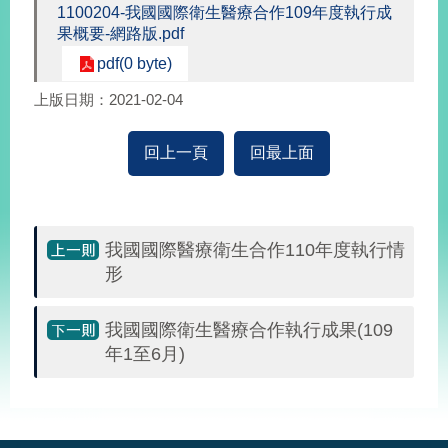
1100204-我國國際衛生醫療合作109年度執行成
經
濟
果概要-網路版.pdf
日
pdf(0 byte)
不
落
上版日期：2021-02-04
國
台
回上一頁
回最上面
海
和
平
護
我國國際醫療衛生合作110年度執行情
照
形
回
我國國際衛生醫療合作執行成果(109
首
網
年1至6月)
頁
站
關
:::
於
導
本
覽