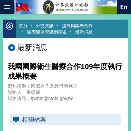
:::
跳到主要內容區塊
進
首頁
外交資訊
援外與國際合作
階
國際醫療資訊網專區
最新消息
搜
尋
最新消息
熱
門
關
我國國際衛生醫療合作109年度執行
鍵
字
成果概要
總
資料來源：國際合作及經濟事務司
合
聯絡人：秦復斌
外
聯絡資訊：fpchin@mofa.gov.tw
交
價
值
相關檔案
外
交