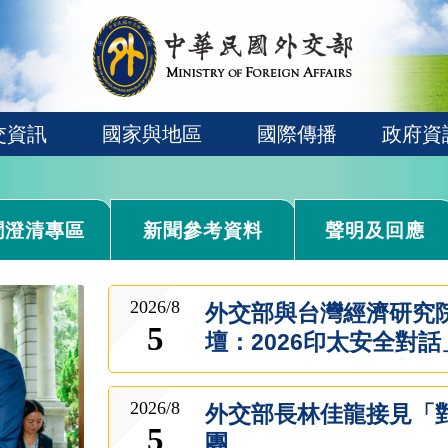
交資訊
國家與地區
國際傳播
政府資
聞澄清專區
新聞參考資料
聲明及回應
2026/8
外交部與台灣經濟研究
5
壇：2026印太安全對
區域聯防及非紅供應鏈
制中國《民族團結進步
2026/8
外交部長林佳龍接見「
5
團