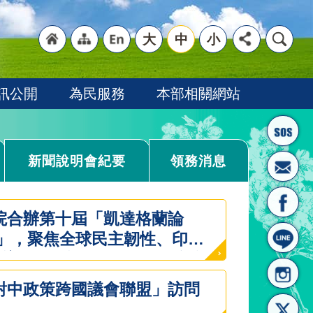
大
中
小
"回
"網
"英
訊公開
為民服務
本部相關網站
新聞說明會紀要
領務消息
首頁
站導
文語
院合辦第十屆「凱達格蘭論
話」，聚焦全球民主韌性、印太
重塑，並呼籲國際友盟攜手反
促進法》
對中政策跨國議會聯盟」訪問