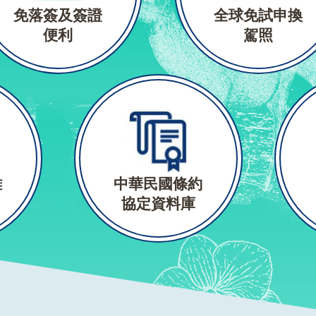
免落簽及簽證
全球免試申換
便利
駕照
難
中華民國條約
協定資料庫