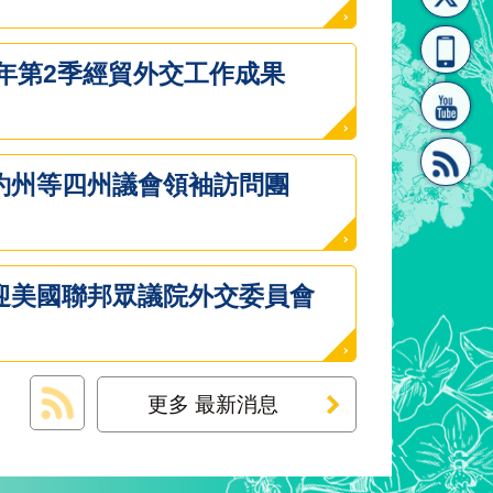
[連
覽
系"
6年第2季經貿外交工作成果
約州等四州議會領袖訪問團
結]"
[連
迎美國聯邦眾議院外交委員會
更多 最新消息
結]"