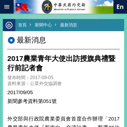
:::
跳到主要內容區塊
進
首頁
新聞中心
最新消息
階
搜
最新消息
尋
熱
門
2017農業青年大使出訪授旗典禮暨
關
鍵
行前記者會
字
發布時間：2017-09-05
總
資料來源：公眾外交協調會
合
外
2017/09/05
交
新聞參考資料第051號
價
值
外
外交部與行政院農業委員會首度合作辦理「2017
交