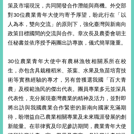
部
策及市場現況，共同開發合作潛能與商機。外交部
新
對30位農業青年大使均寄予厚望，盼此行在「以
聞
人為本，雙向交流」的原則下，強化臺灣與新南向
中
心
政策目標國間的交流與合作。章次長及農委會胡主
任秘書並依序授予兩團出訪專旗，儀式簡單隆重。
外
交
資
30位農業青年大使中有農林漁牧相關系所在校
訊
生，亦包含具栽種稻米、茶葉、水果及魚苗培育技
國
術等實務經驗的專才，另有曾獲選我國「百大青
家
農」及模範漁民的傑出代表。團員專業多元並深具
與
代表性，充分展現臺灣農業的精神及活力，並對即
地
區
將出訪與我國農業合作緊密的新南向國家充滿期
待，盼增益自己農業相關專業及未來職涯發展的創
國
際
新能量。在菲律賓及印尼參訪期間，農業青年大使
傳