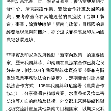
將拜訪當地產、官、學界及臺商，參訪當地產銷批
播
發中心、清真認證作業、雙邊合作計畫及國際組
政
織，並考察臺商在當地經營的農漁牧（含加工製
府
造）事業，除實地瞭解「新南向政策」目標國的農
資
訊
經發展現況與商機外，亦盼汲取菲律賓及印尼兩國
公
農經發展經驗。
開
為
菲律賓及印尼為政府推動「新南向政策」的重要國
民
服
家。歷來我國與菲、印兩國在農漁業合作已奠定良
務
好基礎，例如104年我國與菲律賓簽署《臺菲有關
促進漁業事務執法合作協定》，定期開會討論具體
本
部
執法合作方式；105年我國與印尼簽署《農業合作
相
協定》，分享臺灣在精緻農業、水產養殖及病蟲害
關
網
防治等方面的經驗及技術。外交部未來將賡續推辦
站
此項交流計畫至其他新南向目標國家，以期深化我