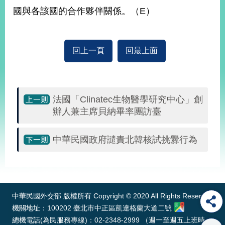
國與各該國的合作夥伴關係。（E）
旅
部
粉
外
長
絲
國
信
專
人
箱
頁
回上一頁
回最上面
急
難
救
LINE
助
Instagram
X平台
服
(原推特)
務
專
線
法國「Clinatec生物醫學研究中心」創
辦人兼主席貝納畢率團訪臺
APP
YouTube
RSS
中華民國政府譴責北韓核試挑釁行為
政
府
網
:::
站
資
料
中華民國外交部 版權所有 Copyright © 2020 All Rights Reserved
開
機關地址：100202 臺北市中正區凱達格蘭大道二號
放
總機電話(為民服務專線)：02-2348-2999 （週一至週五上班時
宣