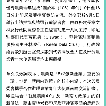
農業青年大使『新南向』交流計畫」，甄選30位
經
優秀農業青年組成2團於本（106）年9月10日至16
濟
日
日分赴印尼及菲律賓參訪交流。外交部於9月5日
不
落
舉行出訪授旗典禮暨行前記者會，由政務次長章文
國
樑及行政院農委會主任秘書胡忠一共同主持，印尼
台
駐臺副代表習瓦德（Siswadi）、菲律賓駐臺菲僑
海
和
服務處主任林俊仰（Keefe Dela Cruz）、行政院
平
經貿談判辦公室資深談判代表高泉金大使及部分農
護
業青年大使家屬等均出席觀禮。
照
回
章次長致詞表示，農業是「5+2創新產業」重要的
首
網
一環，也是「新南向政策」的核心內涵，本次與農
頁
站
委會攜手合作辦理農業青年大使新南向交流計畫，
關
即是結合「智慧農業4.0」及「新南向政策」的創
於
導
本
新做法，藉由實地考察印尼及菲律賓兩國的農經政
覽