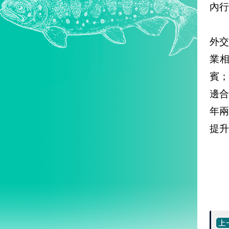
內行
外交
業相
賓；
邊
年
提升