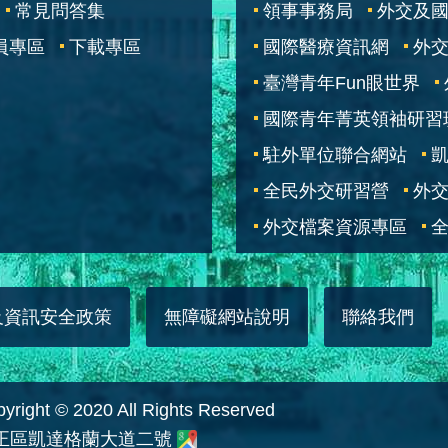
常見問答集
領事事務局
外交及
員專區
下載專區
國際醫療資訊網
外交
臺灣青年Fun眼世界
國際青年菁英領袖研習
駐外單位聯合網站
全民外交研習營
外
外交檔案資源專區
全
及資訊安全政策
無障礙網站說明
聯絡我們
 © 2020 All Rights Reserved
中正區凱達格蘭大道二號