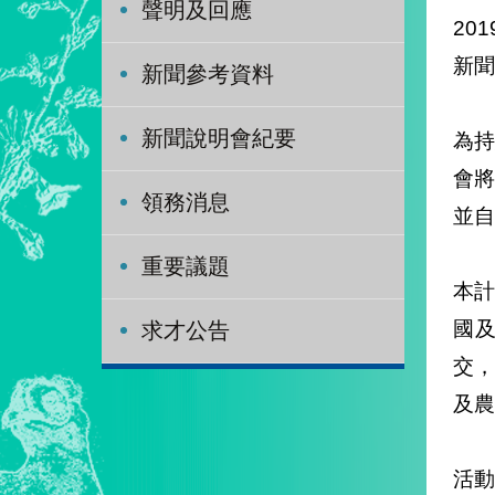
聲明及回應
201
新聞
新聞參考資料
新聞說明會紀要
為持
會將
領務消息
並自
重要議題
本計
國
求才公告
交
及農
活