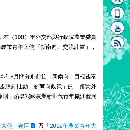
[連
覽
系"
本（108）年外交部與行政院農業委員
年農業青年大使『新南向』交流計畫」，
結]"
[連
於本年8月間分別前往「新南向」目標國泰
我國政府推動「新南向政策」的「踏實外
原則，拓增我國農業新世代青年職涯發展
結]"
年大使」專區
及
「2019年農業青年大