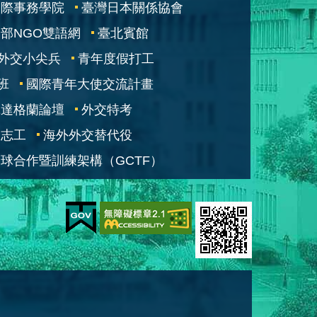
國際事務學院
臺灣日本關係協會
部NGO雙語網
臺北賓館
外交小尖兵
青年度假打工
班
國際青年大使交流計畫
凱達格蘭論壇
外交特考
交志工
海外外交替代役
球合作暨訓練架構（GCTF）