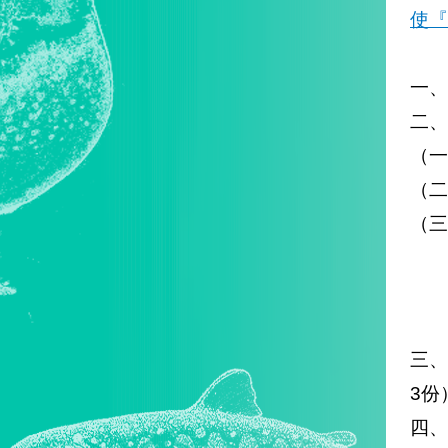
使『
一、
二、
（一
（二
（三
1
2
3
三
3份
四