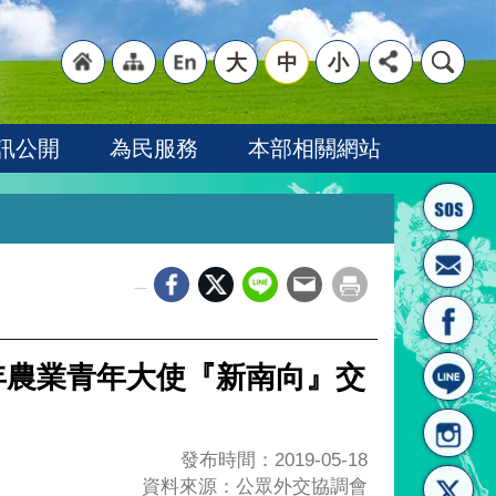
大
中
小
"回
"網
"英
訊公開
為民服務
本部相關網站
_
首頁
站導
文語
年農業青年大使『新南向』交
發布時間：2019-05-18
資料來源：公眾外交協調會