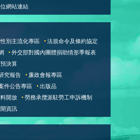
單位網站連結
性別主流化專區
法規命令及條約協定
網
外交部對國內團體捐助情形季報表
部預決算
研究報告
廉政會報專區
案件公告專區
出版品
資料開放
勞務承攬派駐勞工申訴機制
公開資訊