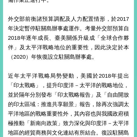
備作業正進行中。
經
濟
日
外交部前衡諸預算調配及人力配置情形，於2017
不
落
年決定暫停駐關島辦事處運作。考量外交部預算自
國
2018年逐年成長、臺美關係升級成「全球合作夥
台
伴」及太平洋戰略地位的重要性，因此決定於本
海
和
（2020）年恢復設立駐關島辦事處。
平
護
近年太平洋戰略局勢變動，美國於2018年提出
照
「印太戰略」，提升印度洋－太平洋的戰略地位，
回
並於隔年分別發布「印太戰略報告」及「自由開放
首
網
的印太區域：推進共享願景」報告，除再次強調太
頁
平洋地區的戰略重要性外，其內容也與我國政府積
站
關
極推動「新南向政策」致力深化與印度洋－太平洋
於
導
本
地區的經貿商務與文化連結有所結合。復設駐關島
覽