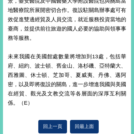
景，臺安醫院及中國醫藥大學附設醫院也與關島當
播
地醫療院所展開密切合作。復設駐關島辦事處可有
政
效促進雙邊經貿及人員交流，就近服務投資當地的
府
臺商，並提供前往旅遊的國人必要的協助與領事事
資
訊
務等服務。
公
開
未來我國在美國館處數量將增加到13處，包括華
為
府、紐約、波士頓、舊金山、洛杉磯、亞特蘭大、
民
服
西雅圖、休士頓、芝加哥、夏威夷、丹佛、邁阿
務
密，以及即將復設的關島，進一步增進我國與美國
在經貿、觀光及文教交流等各層面的深厚互利關
本
部
係。（E）
相
關
網
站
回上一頁
回最上面