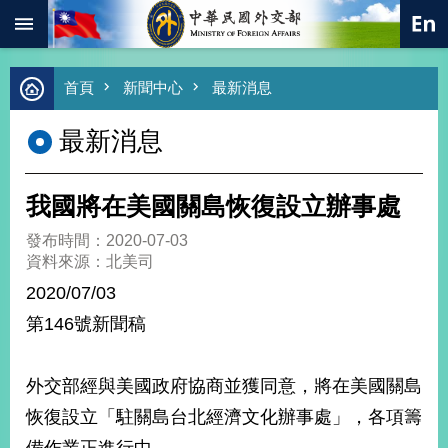
:::
跳到主要內容區塊
進
首頁
新聞中心
最新消息
階
搜
最新消息
尋
熱
門
我國將在美國關島恢復設立辦事處
關
鍵
發布時間：2020-07-03
字
資料來源：北美司
總
2020/07/03
合
外
第146號新聞稿
交
價
外交部經與美國政府協商並獲同意，將在美國關島
值
外
恢復設立「駐關島台北經濟文化辦事處」，各項籌
交