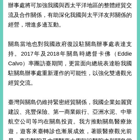
部
辦事處將可加強我國與西太平洋地區的整體經貿交
流及合作關係，有助深化我國與太平洋友邦關係的
新
聞
經營，增進多邊互動。
中
心
關島當地也對我國政府復設駐關島辦事處表達支
外
持。2017年及2018年關島時總督卡佛（Eddie
交
資
Calvo）率團訪臺期間，更當面向總統表達盼我國
訊
駐關島辦事處重新運作的可能性，以強化雙邊觀光
經貿交流。
國
家
與
臺灣與關島仍維持緊密經貿關係，我國企業如麗寶
地
區
建設、兆豐保險、第一商業銀行、亞洲水泥、中華
航空公司等均在關島投資。我方推動關島醫療旅
國
際
遊，遊客來臺轉診也漸展成效，著眼醫療觀光前
傳