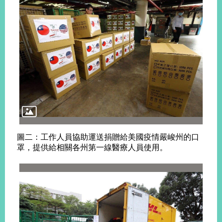
旅
部
粉
外
長
絲
國
信
專
人
箱
頁
急
難
救
LINE
助
Instagram
X平台
服
(原推特)
務
專
線
APP
YouTube
RSS
圖二：工作人員協助運送捐贈給美國疫情嚴峻州的口
政
罩，提供給相關各州第一線醫療人員使用。
府
網
站
資
料
開
放
宣