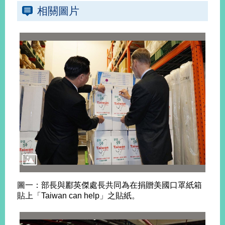
播
相關圖片
政
府
資
訊
公
開
為
民
服
務
本
部
相
圖一：部長與酈英傑處長共同為在捐贈美國口罩紙箱
關
貼上「Taiwan can help」之貼紙。
網
站