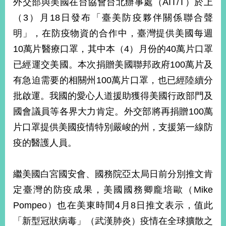
外交部與美國在台協會台北辦事處（AIT/T）於上
經
濟
（3）月18日發布「臺美防疫夥伴關係聯合聲
日
明」，在防疫物資的合作中，臺灣提供美國每週
不
落
10萬片醫療口罩，其中本（4）月份的40萬片口罩
國
已經運交美國。本次捐贈美國聯邦政府100萬片及
台
有急迫需要的相關州100萬片口罩，也已經陸續分
海
和
批啟運。我國的愛心人道援助獲得美國行政部門及
平
國會議員等各界大力肯定。外交部將再捐贈100萬
護
照
片口罩提供美國疫情特別嚴峻的州，支援第一線防
疫的醫護人員。
回
首
網
繼美國白宮國安會、國務院亞太局日前分別推文肯
頁
站
定臺灣的防疫成果，美國國務卿龐培歐（Mike
關
Pompeo）也在美東時間4月8日推文表示，值此
於
導
本
「新型冠狀病毒」（武漢肺炎）疫情在全球擴散之
覽