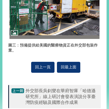
告
隱
私
權
保
護
及
圖三：預備提供給美國的醫療物資正在外交部包裝作
資
業。
訊
安
全
政
回上一頁
回最上面
策
無
障
外交部長吳釗燮在華府智庫「哈德遜
礙
研究所」線上研討會發表演說分享臺
網
灣防疫經驗及國際合作成果
站
說