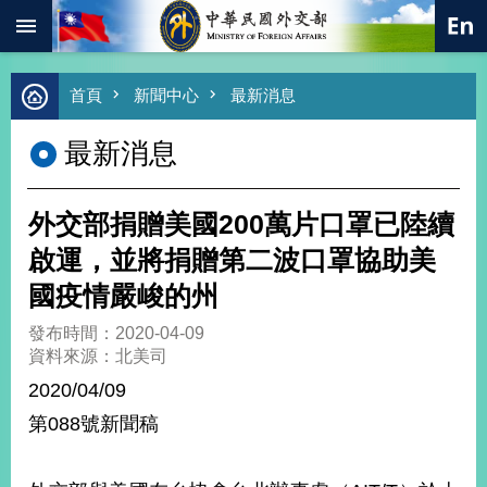
:::
跳到主要內容區塊
進
首頁
新聞中心
最新消息
階
搜
最新消息
尋
熱
門
外交部捐贈美國200萬片口罩已陸續
關
鍵
啟運，並將捐贈第二波口罩協助美
字
國疫情嚴峻的州
總
合
發布時間：2020-04-09
外
資料來源：北美司
交
2020/04/09
價
第088號新聞稿
值
外
交