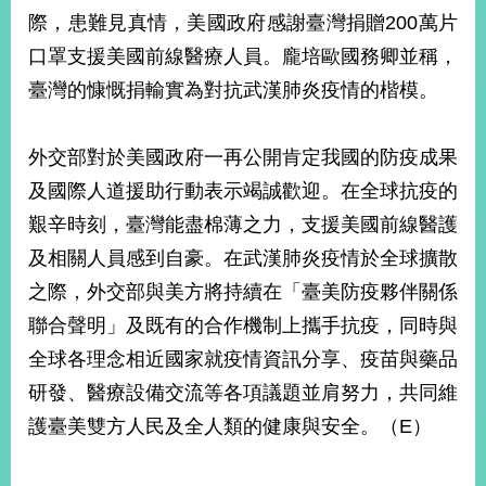
部
際，患難見真情，美國政府感謝臺灣捐贈200萬片
新
口罩支援美國前線醫療人員。龐培歐國務卿並稱，
聞
臺灣的慷慨捐輸實為對抗武漢肺炎疫情的楷模。
中
心
外交部對於美國政府一再公開肯定我國的防疫成果
外
及國際人道援助行動表示竭誠歡迎。在全球抗疫的
交
資
艱辛時刻，臺灣能盡棉薄之力，支援美國前線醫護
訊
及相關人員感到自豪。在武漢肺炎疫情於全球擴散
國
之際，外交部與美方將持續在「臺美防疫夥伴關係
家
聯合聲明」及既有的合作機制上攜手抗疫，同時與
與
地
全球各理念相近國家就疫情資訊分享、疫苗與藥品
區
研發、醫療設備交流等各項議題並肩努力，共同維
護臺美雙方人民及全人類的健康與安全。（E）
國
際
傳