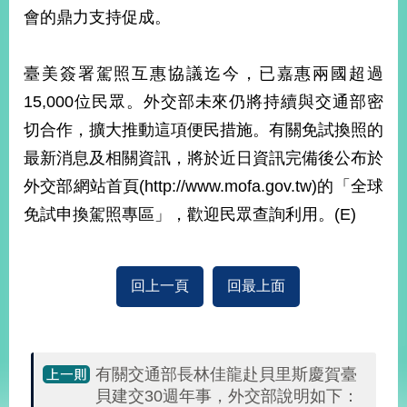
部
會的鼎力支持促成。
新
聞
臺美簽署駕照互惠協議迄今，已嘉惠兩國超過
中
心
15,000位民眾。外交部未來仍將持續與交通部密
切合作，擴大推動這項便民措施。有關免試換照的
外
最新消息及相關資訊，將於近日資訊完備後公布於
交
資
外交部網站首頁(http://www.mofa.gov.tw)的「全球
訊
免試申換駕照專區」，歡迎民眾查詢利用。(E)
國
家
與
回上一頁
回最上面
地
區
國
有關交通部長林佳龍赴貝里斯慶賀臺
際
貝建交30週年事，外交部說明如下：
傳