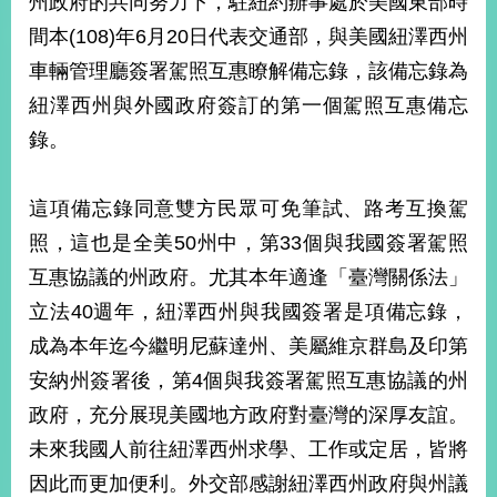
州政府的共同努力下，駐紐約辦事處於美國東部時
經
間本(108)年6月20日代表交通部，與美國紐澤西州
濟
日
車輛管理廳簽署駕照互惠瞭解備忘錄，該備忘錄為
不
落
紐澤西州與外國政府簽訂的第一個駕照互惠備忘
國
錄。
台
海
和
這項備忘錄同意雙方民眾可免筆試、路考互換駕
平
照，這也是全美50州中，第33個與我國簽署駕照
護
互惠協議的州政府。尤其本年適逢「臺灣關係法」
照
立法40週年，紐澤西州與我國簽署是項備忘錄，
回
成為本年迄今繼明尼蘇達州、美屬維京群島及印第
首
網
安納州簽署後，第4個與我簽署駕照互惠協議的州
頁
站
政府，充分展現美國地方政府對臺灣的深厚友誼。
關
未來我國人前往紐澤西州求學、工作或定居，皆將
於
導
本
因此而更加便利。外交部感謝紐澤西州政府與州議
覽