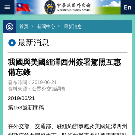
:::
跳到主要內容區塊
進
首頁
新聞中心
最新消息
階
搜
最新消息
尋
熱
門
我國與美國紐澤西州簽署駕照互惠
關
鍵
備忘錄
字
發布時間：2019-06-21
總
資料來源：公眾外交協調會
合
外
2019/06/21
交
第153號新聞稿
價
值
外
在外交部、交通部、駐紐約辦事處及美國紐澤西州
交