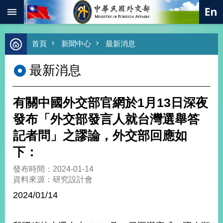
:::
跳到主要內容區塊
進
首頁
新聞中心
最新消息
階
搜
最新消息
尋
熱
門
有關中國外交部官網於1月13日深夜
關
鍵
發布「外交部發言人就台灣選舉答
字
記者問」之謬論，外交部回應如
總
合
下：
外
交
發布時間：2024-01-14
資料來源：研究設計會
價
值
2024/01/14
外
交