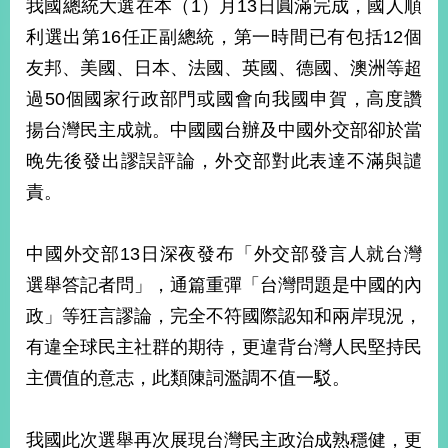
我國總統大選在本（1）月13日圓滿完成，國人順
經
濟
利選出第16任正副總統，第一時間已有包括12個
日
友邦、美國、日本、法國、英國、德國、澳洲等超
不
落
過50個國家行政部門或國會向我國申賀，高度讚
國
揚台灣民主成就。中國國台辦及中國外交部卻於當
台
晚先後發出謬誤評論，外交部對此表達不滿與譴
海
和
責。
平
護
照
中國外交部13日深夜發布「外交部發言人就台灣
選舉答記者問」，通篇重彈「台灣問題是中國的內
回
政」等狂言謬論，完全不符國際認知和兩岸現況，
首
網
有違全球民主社群的期待，更違背台灣人民堅持民
頁
站
主價值的意志，此類陳詞濫調不值一駁。
關
於
導
本
我國此次選舉再次展現台灣民主政治成熟穩健，更
覽