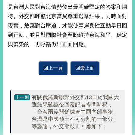
部
是台灣人民對台海情勢發出最明確堅定的答案和期
新
待。外交部呼籲北京當局尊重選舉結果，同時面對
聞
現實，放棄對台壓迫，才能使兩岸良性互動早日回
中
心
到正軌，並且對國際社會至盼維持台海和平、穩定
與繁榮的一再呼籲做出正面回應。
外
交
資
訊
回上一頁
回最上面
國
家
與
有關俄羅斯聯邦外交部13日於我國大
地
選結果確認後回覆記者提問時稱，
區
「台海兩岸關係純屬中國內部事務、
台灣是中國領土不可分割的一部分」
國
際
等謬論，外交部嚴正回應如下：
傳