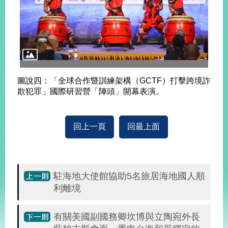
明
聯
絡
我
們
圖說四：「全球合作暨訓練架構（GCTF）打擊跨境詐
欺犯罪」國際研習營「陣頭」開幕表演。
回上一頁
回最上面
駐海地大使館協助5名旅居海地國人順
利離境
有關美國副國務卿坎博與立陶宛外長