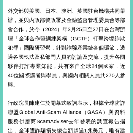
經
濟
外交部與美國、日本、澳洲、英國駐台機構共同舉
日
辦，並與內政部警政署及金融監督管理委員會等部
不
落
會合作，於今（2024）年3月25日至27日在台灣辦
國
理「全球合作暨訓練架構（GCTF）打擊跨境詐欺
台
犯罪」國際研習營，針對詐騙產業鏈各個環節，透
海
和
過各國執法及私部門人員的討論及交流，提升各國
平
夥伴打詐專業知能，共有來自全球24個國家，近
護
照
40位國際講者與學員，與國內相關人員共270人參
與。
回
首
網
行政院長陳建仁於開幕式致詞表示，根據全球防詐
頁
站
聯盟Global Anti-Scam Alliance（GASA）與資料
關
於
服務供應商ScamAdviser去年發表的調查報告指
導
本
出，全球遭詐騙損失總金額超過1兆美元，唯有建
覽