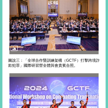
告
隱
私
權
保
護
及
資
訊
安
圖說三：「全球合作暨訓練架構（GCTF）打擊跨境詐
全
欺犯罪」國際研習營全體與會貴賓合照。
政
策
無
障
礙
網
站
說