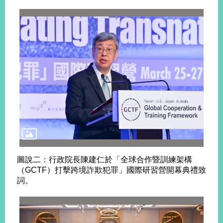
旅
部
粉
外
長
絲
國
信
專
人
箱
頁
急
難
救
LINE
助
Instagram
X平台
服
(原推特)
務
專
線
APP
YouTube
RSS
政
府
網
圖說二：行政院長陳建仁於「全球合作暨訓練架構
站
（GCTF）打擊跨境詐欺犯罪」國際研習營開幕典禮致
資
詞。
料
開
放
宣