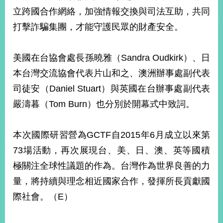
部
立跨國合作網絡，加強情報交換與司法互助，共同
新
打擊詐騙集團，才能守護民眾的財產安全。
聞
中
心
美國在台協會處長孫曉雅（Sandra Oudkirk）、日
本台灣交流協會代表片山和之、澳洲辦事處副代表
外
司徒安（Daniel Stuart）與英國在台辦事處副代表
交
資
嚴濤暮（Tom Burn）也分別於開幕式中致詞。
訊
國
本次國際研習營為GCTF自2015年6月成立以來第
家
73場活動，再次展現台、美、日、澳、英等國積
與
地
極關注全球性議題的作為。台灣作為世界良善的力
區
量，將持續與理念相近國家合作，發揮所長貢獻國
際社會。（E）
國
際
傳