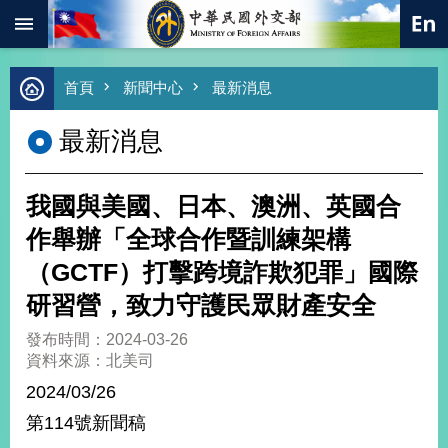
:::
跳到主要內容區塊
進
首頁
新聞中心
最新消息
階
搜
最新消息
尋
熱
門
我國與美國、日本、澳洲、英國合
關
鍵
作舉辦「全球合作暨訓練架構
字
（GCTF）打擊跨境詐欺犯罪」國際
總
合
研習營，致力守護民眾財產安全
外
交
發布時間：2024-03-26
資料來源：北美司
價
值
2024/03/26
外
第114號新聞稿
交