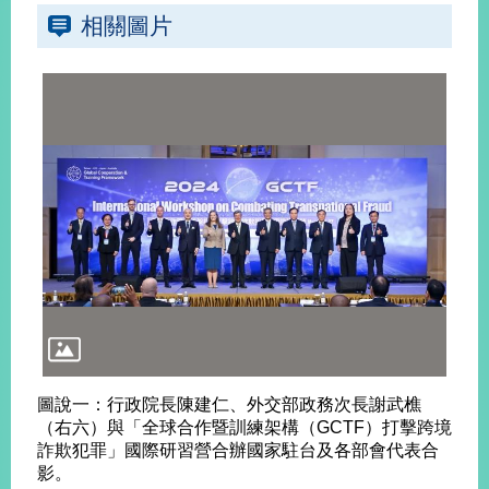
播
相關圖片
政
府
資
訊
公
開
為
民
服
務
本
部
相
圖說一：行政院長陳建仁、外交部政務次長謝武樵
關
（右六）與「全球合作暨訓練架構（GCTF）打擊跨境
網
詐欺犯罪」國際研習營合辦國家駐台及各部會代表合
站
影。