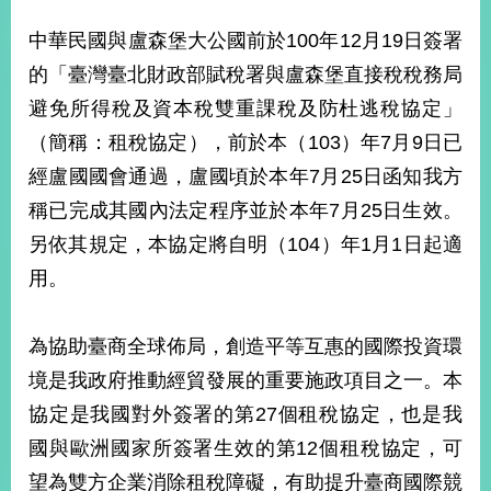
經
濟
中華民國與盧森堡大公國前於100年12月19日簽署
日
的「臺灣臺北財政部賦稅署與盧森堡直接稅稅務局
不
落
避免所得稅及資本稅雙重課稅及防杜逃稅協定」
國
（簡稱：租稅協定），前於本（103）年7月9日已
台
經盧國國會通過，盧國頃於本年7月25日函知我方
海
和
稱已完成其國內法定程序並於本年7月25日生效。
平
另依其規定，本協定將自明（104）年1月1日起適
護
照
用。
回
為協助臺商全球佈局，創造平等互惠的國際投資環
首
網
境是我政府推動經貿發展的重要施政項目之一。本
頁
站
協定是我國對外簽署的第27個租稅協定，也是我
關
於
國與歐洲國家所簽署生效的第12個租稅協定，可
導
本
望為雙方企業消除租稅障礙，有助提升臺商國際競
覽