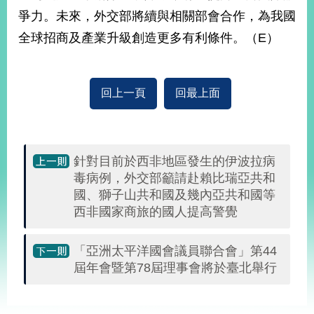
部
爭力。未來，外交部將續與相關部會合作，為我國
新
全球招商及產業升級創造更多有利條件。（E）
聞
中
心
回上一頁
回最上面
外
交
資
訊
針對目前於西非地區發生的伊波拉病
毒病例，外交部籲請赴賴比瑞亞共和
國
國、獅子山共和國及幾內亞共和國等
家
西非國家商旅的國人提高警覺
與
地
區
「亞洲太平洋國會議員聯合會」第44
屆年會暨第78屆理事會將於臺北舉行
國
際
:::
傳