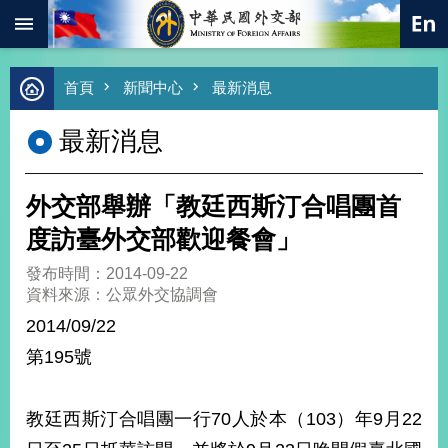
:::
跳到主要內容區塊
進
首頁
新聞中心
最新消息
階
搜
最新消息
尋
熱
門
外交部舉辦「教廷西斯汀合唱團首
關
鍵
度訪臺外交部歡迎餐會」
字
發布時間：2014-09-22
總
資料來源：公眾外交協調會
合
外
2014/09/22
交
第195號
價
值
外
教廷西斯汀合唱團一行70人於本（103）年9月22
交