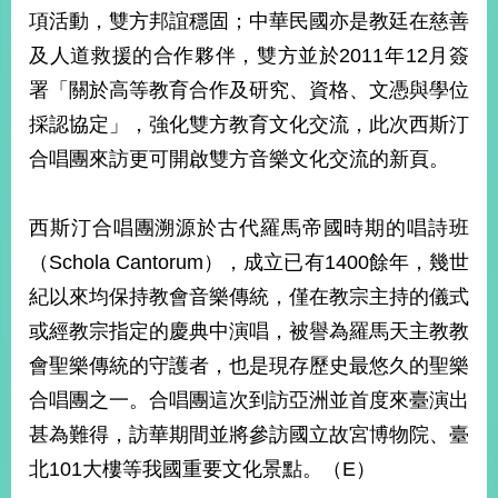
部
項活動，雙方邦誼穩固；中華民國亦是教廷在慈善
新
及人道救援的合作夥伴，雙方並於2011年12月簽
聞
署「關於高等教育合作及研究、資格、文憑與學位
中
心
採認協定」，強化雙方教育文化交流，此次西斯汀
合唱團來訪更可開啟雙方音樂文化交流的新頁。
外
交
資
西斯汀合唱團溯源於古代羅馬帝國時期的唱詩班
訊
（Schola Cantorum），成立已有1400餘年，幾世
國
紀以來均保持教會音樂傳統，僅在教宗主持的儀式
家
或經教宗指定的慶典中演唱，被譽為羅馬天主教教
與
會聖樂傳統的守護者，也是現存歷史最悠久的聖樂
地
區
合唱團之一。合唱團這次到訪亞洲並首度來臺演出
甚為難得，訪華期間並將參訪國立故宮博物院、臺
國
際
北101大樓等我國重要文化景點。（E）
傳