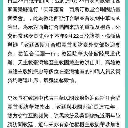
日至25日抵華訪問，並將於9月23日晚間假臺北國
經
家音樂廳進行「天籟靈音—西斯汀教堂合唱團訪臺
濟
日
音樂會」，此為教廷西斯汀合唱團首次到中華民國
不
落
演出。為示對西斯汀合唱團來訪的重視及禮遇，外
國
交部常務次長史亞平本年9月22日於訪團下榻飯店
台
舉辦「教廷西斯汀合唱團首度訪臺外交部歡迎餐
海
和
會」歡迎合唱團一行；教廷駐華大使館陸思道代
平
辦、天主教臺灣地區主教團總主教洪山川、高雄教
護
區總主教劉振忠等多位在臺灣地區的神職人員及貴
照
賓均應邀出席，氣氛溫馨歡愉。
回
首
網
史次長在致詞中代表中華民國政府歡迎西斯汀合唱
頁
站
團首度訪華並指出，教廷與我國邦誼長達72年，
關
雙方交往互動頻繁，除馬總統及吳副總統近兩年陸
於
導
本
續訪問教廷，近年來亦有多位樞機主教訪華參加各
覽