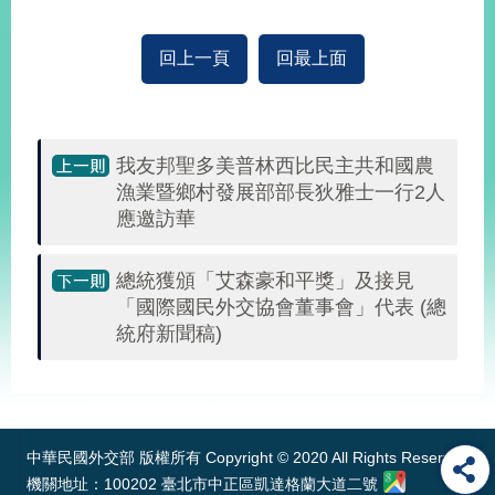
播
回上一頁
回最上面
政
府
資
訊
公
我友邦聖多美普林西比民主共和國農
開
漁業暨鄉村發展部部長狄雅士一行2人
應邀訪華
為
民
服
總統獲頒「艾森豪和平獎」及接見
務
「國際國民外交協會董事會」代表 (總
統府新聞稿)
本
部
:::
相
關
網
中華民國外交部 版權所有 Copyright © 2020 All Rights Reserved
站
機關地址：100202 臺北市中正區凱達格蘭大道二號