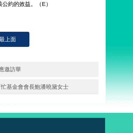
該公約的效益。（E）
最上面
應邀訪華
幫忙基金會會長鮑潘曉黛女士