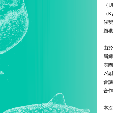
（U
（K
候
頗獲
由於
屆
表
7個
會
合作
本次