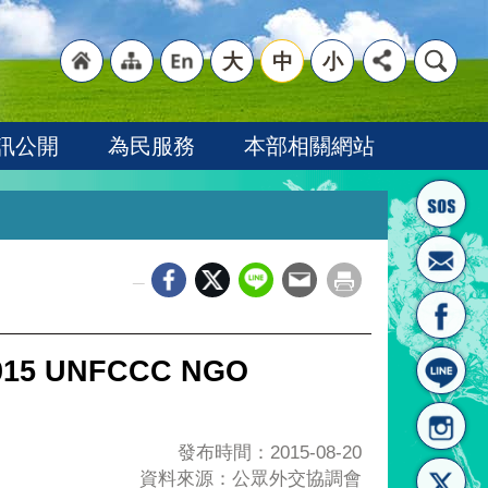
大
中
小
"回
"網
"英
訊公開
為民服務
本部相關網站
_
首頁
站導
文語
 UNFCCC NGO
發布時間：2015-08-20
資料來源：公眾外交協調會