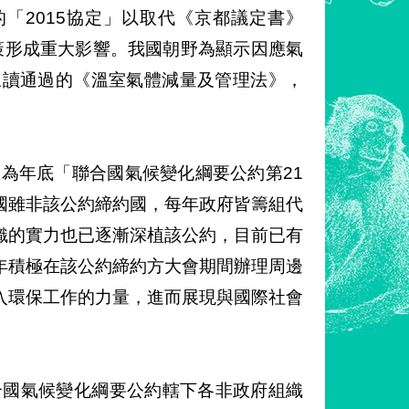
力的「2015協定」以取代《京都議定書》
適」政策形成重大影響。我國朝野為顯示因應氣
三讀通過的《溫室氣體減量及管理法》，
在為年底「聯合國氣候變化綱要公約第21
國雖非該公約締約國，每年政府皆籌組代
織的實力也已逐漸深植該公約，目前已有
，每年積極在該公約締約方大會期間辦理周邊
入環保工作的力量，進而展現與國際社會
合國氣候變化綱要公約轄下各非政府組織