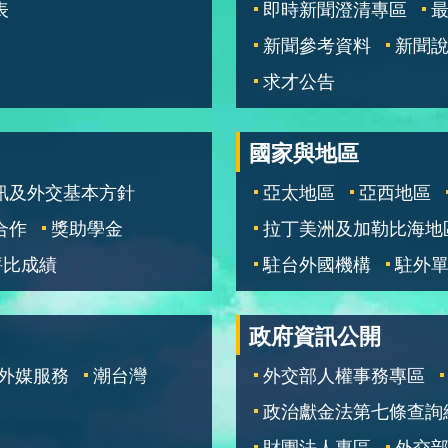
表
即時新聞澄清專區
新聞參考資料
新聞
求才公告
國家與地區
訊及外交基本方針
亞太地區
亞西地區
合作
獎助學金
拉丁美洲及加勒比海地
評比成績
駐台外國機構
駐外
政府資訊公開
外媒服務
潮台灣
外交部人權事務專區
政治獻金法第七條查詢
財團法人專區
外交