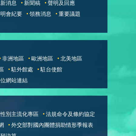
最新消息
新聞稿
聲明及回應
說明會紀要
領務消息
重要議題
非洲地區
歐洲地區
北美地區
區
駐外館處
駐台使館
單位網站連結
性別主流化專區
法規命令及條約協定
網
外交部對國內團體捐助情形季報表
部預決算