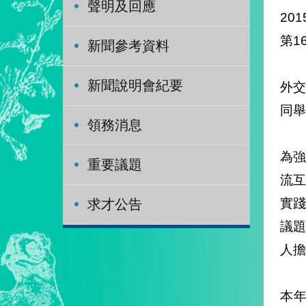
聲明及回應
201
第1
新聞參考資料
新聞說明會紀要
外交
同舉
領務消息
為強
重要議題
流互
實
求才公告
議
人擔
本年