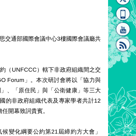
[連
覽
系"
集思交通部國際會議中心3樓國際會議廳共
結]"
[連
約（UNFCCC）轄下非政府組織間之交
GO Forum」。本次研討會將以「協力與
別」、「原住民」與「公衛健康」等三大
國的非政府組織代表及專家學者共計12
擔任開幕致詞貴賓。
結]"
國氣候變化綱要公約第21屆締約方大會」