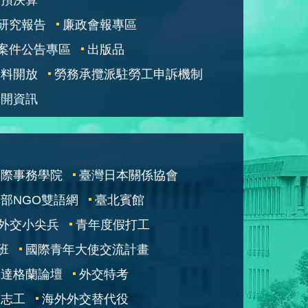
研究報告
廉政會報專區
案件公告專區
出版品
資料開放
勞務承攬派駐勞工申訴機制
公開資訊
國際事務學院
臺灣日本關係協會
部NGO雙語網
臺北賓館
外交小尖兵
青年度假打工
班
國際青年大使交流計畫
凱達格蘭論壇
外交特考
交志工
海外外交替代役