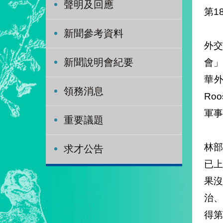
聲明及回應
新聞參考資料
外交
會
新聞說明會紀要
華外
領務消息
Roo
軍事
重要議題
林部
求才公告
已上
果
治
得