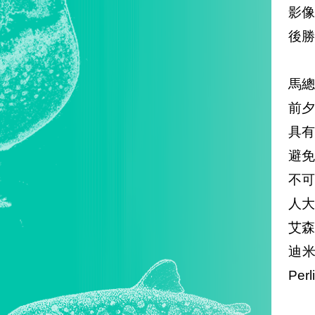
影
後勝
馬
前夕
具
避
不
人大
艾森
迪米
Per