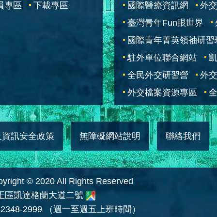
員專區
下載專區
國際醫療資訊網
外交
臺灣青年Fun眼世界
國際青年菁英領袖研習
駐外單位聯合網站
全民外交研習營
外
外交檔案資源專區
全
及資訊安全政策
無障礙網站說明
聯絡我們
 © 2020 All Rights Reserved
中正區凱達格蘭大道二號
2348-2999 （週一至週五上班時間）