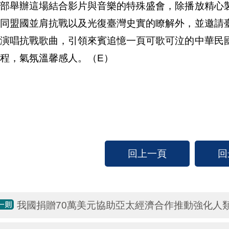
交部舉辦這場結合影片與音樂的特殊盛會，除播放精心
與同盟國並肩抗戰以及光復臺灣史實的瞭解外，並邀請
黛演唱抗戰歌曲，引領來賓追憶一頁可歌可泣的中華民
程，氣氛溫馨感人。（E）
回上一頁
回
我國捐贈70萬美元協助亞太經濟合作推動強化人