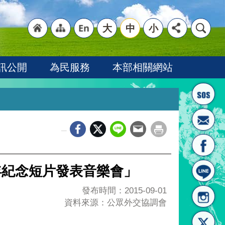
大
中
小
"回
"網
"英
訊公開
為民服務
本部相關網站
_
首頁
站導
文語
年紀念短片發表音樂會」
發布時間：2015-09-01
資料來源：公眾外交協調會