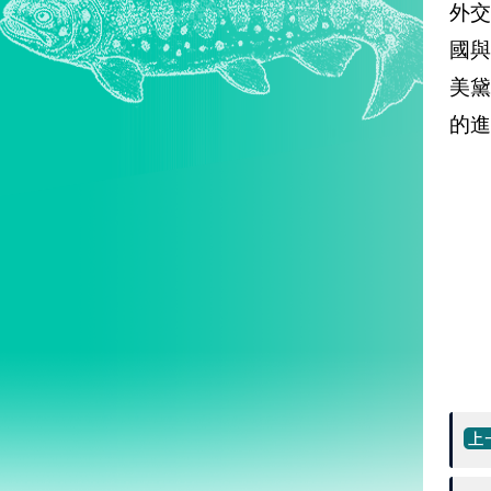
外
國
美
的進