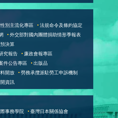
性別主流化專區
法規命令及條約協定
網
外交部對國內團體捐助情形季報表
部預決算
研究報告
廉政會報專區
案件公告專區
出版品
資料開放
勞務承攬派駐勞工申訴機制
公開資訊
國際事務學院
臺灣日本關係協會