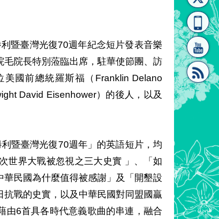
[連
覽
系"
勝利暨臺灣光復70週年紀念短片發表音樂
院毛院長特別蒞臨出席，駐華使節團、訪
總統羅斯福（Franklin Delano
ght David Eisenhower）的後人，以及
結]"
[連
利暨臺灣光復70週年」的英語短片，均
二次世界大戰被忽視之三大史實 」、「如
中華民國為什麼值得被感謝」及「開墾設
結]"
日抗戰的史實，以及中華民國對同盟國贏
藉由6首具各時代意義歌曲的串連，融合