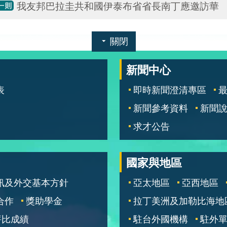
我友邦巴拉圭共和國伊泰布省省長南丁應邀訪華
關閉
新聞中心
表
即時新聞澄清專區
新聞參考資料
新聞
求才公告
國家與地區
訊及外交基本方針
亞太地區
亞西地區
合作
獎助學金
拉丁美洲及加勒比海地
評比成績
駐台外國機構
駐外