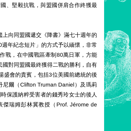
衛國、堅毅抗戰，與盟國併肩合作終獲最
艦上向同盟國遞交《降書》滿七十週年的
0週年紀念短片」的方式予以緬懷，非常
作戰，在中國戰區牽制80萬日軍，方能
民國對同盟國最終獲得二戰的勝利，自有
場盛會的貴賓，包括3位美國前總統的後
（Clifton Truman Daniel）及瑪莉
期曾在比利時保護納粹受害者的錢秀玲女士的後人
代表傑瑞姆彭林冀教授（Prof. Jérome de