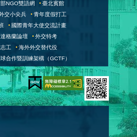
部NGO雙語網
臺北賓館
外交小尖兵
青年度假打工
班
國際青年大使交流計畫
凱達格蘭論壇
外交特考
交志工
海外外交替代役
球合作暨訓練架構（GCTF）