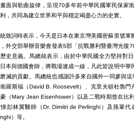
像畫面與歌曲旋律，呈現70多年前中華民國軍民保家
利，共同為建立世界和平與穩定竭盡心力的史實。
總統致詞時表示，今天是日本在東京灣美國密蘇里號軍
，外交部舉辦音樂會發表5部「抗戰勝利暨臺灣光復7
有歷史意義。馬總統表示，由於中華民國全力堅持對日
免日本與德國會師，將戰場連成一線，凡此皆說明中華
可磨滅的貢獻。馬總統也感謝許多來自國外一同參與這
衛羅斯福（David B. Roosevelt）、克里夫頓杜魯門丹尼爾
豪（Mary Jean Eisenhower）以及二戰時
悌彭林冀醫師（Dr. Dimitri de Perlinghi）及孫輩
linghi）等。