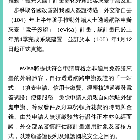
推動「觀光大國」計畫簡化外籍旅客來臺手續及進
經
一步爭取各國改善對我國人簽證待遇，外交部自去
濟
日
（104）年上半年著手推動外籍人士透過網路申辦
不
落
來臺「電子簽證」（eVisa）計畫，該計畫已於上
國
年第4季完成系統建置，並訂於本（105）年1月12
台
日起正式實施。
海
和
平
eVisa將提供符合申請資格之非適用免簽證來
護
臺的外籍旅客，自行透過網路申辦簽證的「一站
照
式」（填表申請、信用卡繳費、經審核通過獲發電
回
簽憑證）便捷服務，免除申請人須親自向我駐外館
首
網
處申辦、等候發件及舟車勞頓所花費的時間與金
頁
站
錢。由於申請人無須繳驗旅行證件正本亦免經面
關
談，外交部業審慎評估該計畫適用對象及審核方
於
導
本
式，以兼顧簽證便利及維護國境安全之目的。
覽