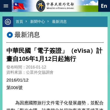
:::
跳到主要內容區塊
進
首頁
新聞中心
最新消息
階
搜
最新消息
尋
熱
門
中華民國「電子簽證」（eVisa）計
關
鍵
畫自105年1月12日起施行
字
發布時間：2016-01-12
總
資料來源：公眾外交協調會
合
外
2016/01/12
交
第006號
價
值
外
為因應國際旅行文件電子化發展趨勢，並配合
交