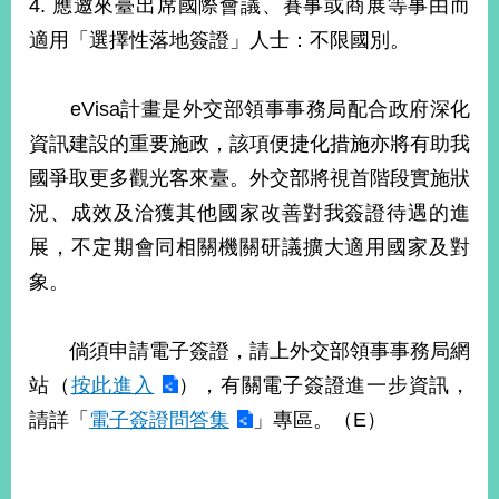
4. 應邀來臺出席國際會議、賽事或商展等事由而
播
適用「選擇性落地簽證」人士：不限國別。
政
府
eVisa計畫是外交部領事事務局配合政府深化
資
訊
資訊建設的重要施政，該項便捷化措施亦將有助我
公
國爭取更多觀光客來臺。外交部將視首階段實施狀
開
況、成效及洽獲其他國家改善對我簽證待遇的進
為
展，不定期會同相關機關研議擴大適用國家及對
民
服
象。
務
倘須申請電子簽證，請上外交部領事事務局網
本
部
站（
按此進入
），有關電子簽證進一步資訊，
相
請詳「
電子簽證問答集
」專區。（E）
關
網
站