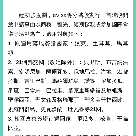
部
新
經初步規劃，eVisa將分階段實行，首階段開
聞
放申請事由以商務、觀光、短期探親或參加國際會
中
心
議等活動為主，適用對象如下：
1. 原適用落地簽證國家：汶萊、土耳其、馬其
外
頓。
交
資
2. 21個邦交國（教廷除外）：貝里斯、布吉納法
訊
索、多明尼加、薩爾瓦多、瓜地馬拉、海地、宏都
國
拉斯、吉里巴斯、馬紹爾群島、諾魯、尼加拉瓜、
家
帛琉、巴拿馬、巴拉圭、聖克里斯多福及尼維斯、
與
聖露西亞、聖文森及格瑞那丁、聖多美普林西比、
地
區
索羅門群島、史瓦濟蘭、吐瓦魯等21國。
3. 相互改善簽證待遇國家：厄瓜多、秘魯、哥倫
國
際
比亞。
傳