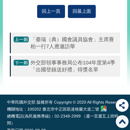
回上一頁
回最上面
旅
部
粉
外
長
絲
國
信
專
人
箱
頁
急
難
救
「臺瑞（典）國會議員協會」主席賽
LINE
助
Instagram
X平台
服
(原推特)
柏一行7人應邀訪華
務
專
線
外交部領事事務局公布104年度第4季
APP
YouTube
RSS
「出國登錄送好禮」得獎名單
政
:::
府
網
站
中華民國外交部 版權所有 Copyright © 2020 All Rights Reserved
資
機關地址：100202 臺北市中正區凱達格蘭大道二號
料
總機電話(為民服務專線)：02-2348-2999 （週一至週五上班時
開
間）
放
宣