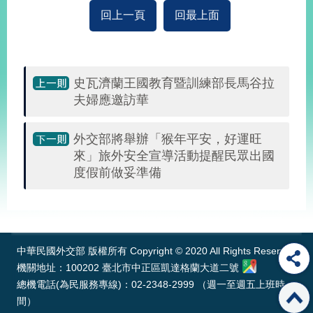
播
回上一頁
回最上面
政
府
資
史瓦濟蘭王國教育暨訓練部長馬谷拉
訊
公
夫婦應邀訪華
開
外交部將舉辦「猴年平安，好運旺
為
來」旅外安全宣導活動提醒民眾出國
民
度假前做妥準備
服
務
:::
本
部
相
中華民國外交部 版權所有 Copyright © 2020 All Rights Reserved
關
機關地址：100202 臺北市中正區凱達格蘭大道二號
網
總機電話(為民服務專線)：02-2348-2999 （週一至週五上班時
站
間）