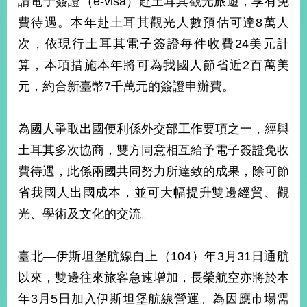
請電子簽證（e-visa）赴土耳其觀光旅遊，享有免
經
費待遇。本年赴土耳其觀光人數預估可達8萬人
濟
日
次，依現行土耳其電子簽證每件收費24美元計
不
落
算，本項措施本年將可為我國人節省近2百萬美
國
元，約合新臺幣7千萬元的簽證申辦費。
台
海
和
為國人爭取出國便利係外交部工作要項之一，經與
平
土耳其多次協商，雙方同意相互給予電子簽證免收
護
費待遇，此係兩國共同努力所達致的成果，除可節
照
省我國人出國成本，並可大幅提升雙邊經貿、觀
回
光、學術及文化的交流。
首
網
頁
站
臺北—伊斯坦堡航線自上（104）年3月31日通航
關
以來，雙邊往來旅客急速增加，長榮航空亦將於本
於
導
本
年3月5日加入伊斯坦堡航線營運。為因應市場需
覽