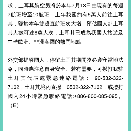
部
求，土耳其航空另將於本年7月13日由現有的每週
新
7航班增至10航班。上年我國約有5萬人前往土耳
聞
其，鑒於本年雙邊直航班次大增，預估國人赴土耳
中
心
其人數可達8萬人次，土耳其已成為我國人旅遊及
中轉歐洲、非洲各國的熱門地點。
外
交
資
外交部提醒國人，停留土耳其期間務必遵守當地法
訊
令，同時應注意自身安全。若有需要，可撥打我駐
國
土耳其代表處緊急連絡電話：+90-532-322-
家
7162，土耳其境內直撥：0532-322-7162，或撥打
與
國內24小時緊急聯絡電話:+886-800-085-095。
地
區
（E）
國
際
傳