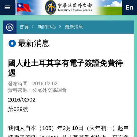
:::
跳到主要內容區塊
進
首頁
新聞中心
最新消息
階
搜
最新消息
尋
熱
門
國人赴土耳其享有電子簽證免費待
關
鍵
遇
字
發布時間：2016-02-02
總
資料來源：公眾外交協調會
合
外
2016/02/02
交
第029號
價
值
外
我國人自本（105）年2月10日（大年初三）起申
交