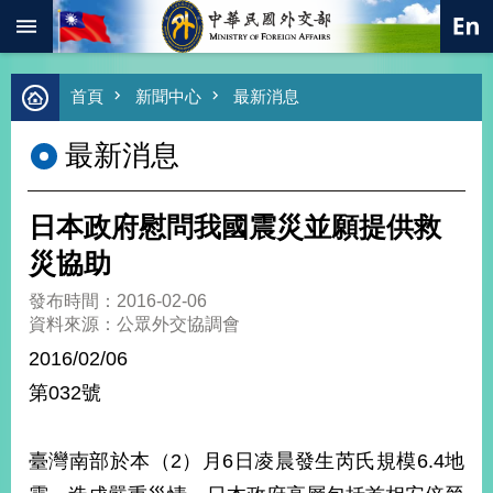
:::
跳到主要內容區塊
進
首頁
新聞中心
最新消息
階
搜
最新消息
尋
熱
門
日本政府慰問我國震災並願提供救
關
鍵
災協助
字
發布時間：2016-02-06
總
資料來源：公眾外交協調會
合
外
2016/02/06
交
第032號
價
值
外
臺灣南部於本（2）月6日凌晨發生芮氏規模6.4地
交