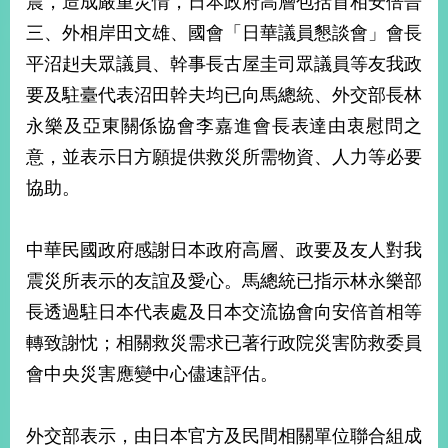
震，造成嚴重災情，日本政府高層包括首相安倍晉
經
三、外相岸田文雄、國會「日華議員懇談會」會長
濟
日
平沼赳夫眾議員、幹事長古屋圭司眾議員等友我政
不
落
要及駐臺代表沼田幹夫均已向馬總統、外交部長林
國
永樂及亞東關係協會李嘉進會長表達由衷慰問之
台
意，並表示日方願提供救災所需物資、人力等必要
海
和
協助。
平
護
中華民國政府感謝日本政府高層、政要及友人對我
照
震災所表示的友誼及愛心。馬總統已指示林永樂部
回
長透過駐日本代表處及日本交流協會向安倍首相等
首
網
轉致謝忱；相關救災需求已著行政院災害防救委員
頁
站
會中央災害應變中心儘速評估。
關
於
導
本
外交部表示，由日本官方及民間相關單位聯合組成
覽