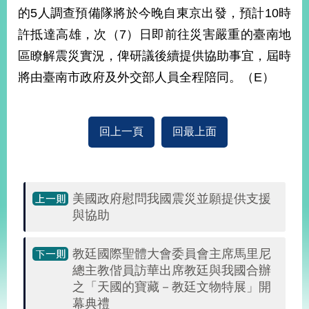
部
的5人調查預備隊將於今晚自東京出發，預計10時
新
許抵達高雄，次（7）日即前往災害嚴重的臺南地
聞
區瞭解震災實況，俾研議後續提供協助事宜，屆時
中
心
將由臺南市政府及外交部人員全程陪同。（E）
外
交
回上一頁
回最上面
資
訊
國
家
美國政府慰問我國震災並願提供支援
與
與協助
地
區
教廷國際聖體大會委員會主席馬里尼
總主教偕員訪華出席教廷與我國合辦
國
之「天國的寶藏－教廷文物特展」開
際
傳
幕典禮