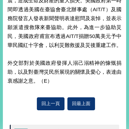
震，造成生命及財產的重大損失。美國政府第一時
經
間即透過美國在臺協會臺北辦事處（AIT/T）及國
濟
日
務院發言人發表新聞聲明表達慰問及哀悼，並表示
不
落
願派遣搜救隊來臺協助。此外，為進一步協助災
國
民，美國政府甫宣布透過AIT/T捐贈50萬美元予中
台
華民國紅十字會，以利災難救援及災後重建工作。
海
和
平
外交部對於美國政府發揮人溺己溺精神的慷慨捐
護
助，以及對臺灣災民所展現的關懷及愛心，表達由
照
衷感謝之意。（E）
回
首
網
回上一頁
回最上面
頁
站
關
於
導
本
覽