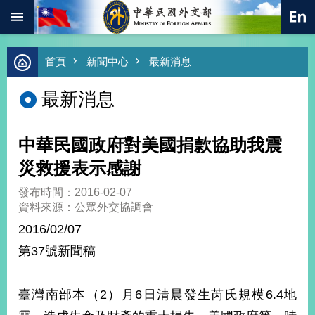
:::
跳到主要內容區塊
進
首頁
新聞中心
最新消息
階
搜
最新消息
尋
熱
門
中華民國政府對美國捐款協助我震
關
鍵
災救援表示感謝
字
發布時間：2016-02-07
總
資料來源：公眾外交協調會
合
外
2016/02/07
交
第37號新聞稿
價
值
外
臺灣南部本（2）月6日清晨發生芮氏規模6.4地
交