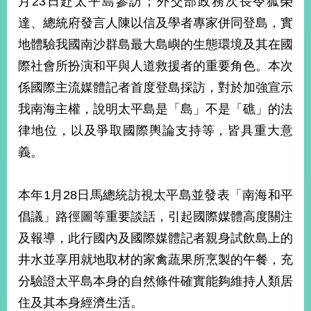
月23日赴太平島參訪；外交部政務次長令狐榮
經
達、總統府發言人陳以信及學者專家併同登島，實
濟
日
地體驗我國南沙群島最大島嶼的生態環境及其在國
不
落
際社會所扮演和平與人道救援者的重要角色。本次
國
係國際主流媒體記者首度登島採訪，對於加強宣示
台
我南海主權，說明太平島是「島」不是「礁」的法
海
和
律地位，以及爭取國際輿論支持等，皆具重大意
平
義。
護
照
本年1月28日馬總統訪視太平島並發表「南海和平
回
倡議」路徑圖等重要談話，引起國際媒體高度關注
首
網
及報導，此行國內及國際媒體記者親身試飲島上的
頁
站
井水並享用就地取材的家禽蔬果所烹製的午餐，充
關
分驗證太平島本身的自然條件確實能夠維持人類居
於
導
本
住及其本身經濟生活。
覽