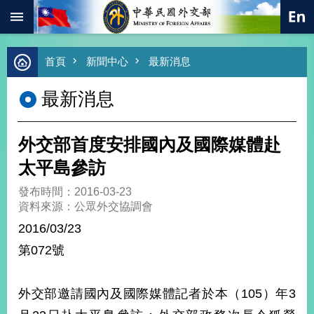
:::
跳到主要內容區塊
進
首頁
新聞中心
最新消息
階
搜
最新消息
尋
熱
門
外交部首度安排國內及國際媒體赴
關
鍵
太平島參訪
字
發布時間：2016-03-23
總
資料來源：公眾外交協調會
合
外
2016/03/23
交
第072號
價
值
外
外交部邀請國內及國際媒體記者於本（105）年3
交