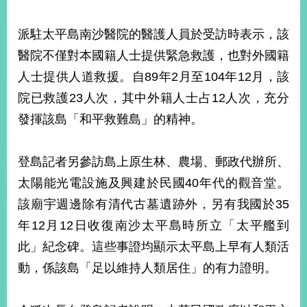
部
新
派駐太平島南沙醫院的醫護人員於受訪時表示，該
聞
醫院不僅對本國籍人士提供緊急救護，也對外國籍
中
心
人士提供人道救援。自89年2月至104年12月，該
院已救護23人次，其中外籍人士占12人次，充分
外
發揮該島「和平救難島」的精神。
交
資
訊
登島記者另參訪島上原生林、農場、郵政代辦所、
國
太陽能光電設施及興建於民國40年代的觀音堂。
家
該廟宇週邊除有清代古墓遺跡外，另有我國於35
與
年12月12日收復南沙太平島時所立「太平艦到
地
區
此」紀念碑。這些事證均顯示太平島上早有人類活
動，係該島「足以維持人類居住」的有力證明。
國
際
傳