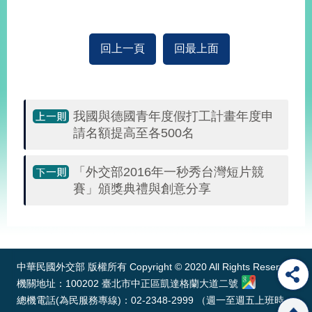
旅
部
粉
回上一頁
回最上面
外
長
絲
國
信
專
人
箱
頁
急
難
救
LINE
助
Instagram
X平台
服
(原推特)
我國與德國青年度假打工計畫年度申
務
專
請名額提高至各500名
線
APP
YouTube
RSS
「外交部2016年一秒秀台灣短片競
賽」頒獎典禮與創意分享
政
府
:::
網
站
資
料
中華民國外交部 版權所有 Copyright © 2020 All Rights Reserved
開
機關地址：100202 臺北市中正區凱達格蘭大道二號
放
總機電話(為民服務專線)：02-2348-2999 （週一至週五上班時
宣