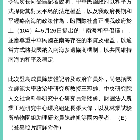
令狐次長向登島記者說明，中華民國政府以和平方
播
式捍衛其對太平島的法定權益，以及我政府長期和
政
平經略南海的政策作為，盼國際社會正視我政府於
府
上（104）年5月26日提出的「南海和平倡議」，
資
訊
並應尊重中華民國在南海存在的事實及權益，以適
公
當方式將我國納入南海多邊協商機制，以共同維持
開
南海的和平及穩定。
為
民
服
此次登島成員除媒體記者及政府官員外，尚包括國
務
立師範大學政治學研究所教授王冠雄、中央研究院
人文社會科學研究中心研究員湯熙勇、財團法人農
本
部
業工程研究中心環境組組長張大偉，以及林業試驗
相
所植物園組助理研究員陳建帆等國內學者。（E）
關
網
（登島照片請詳附件）
站