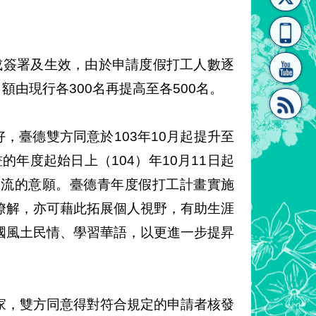
[連
覽
系"
完成簽署及生效，由於申請度假打工人數逐
額由現行各300名再提高至各500名。
，臺德雙方同意於103年10月起提升至
結]"
[連
的年度起始日上（104）年10月11日起
交流的意願。臺德青年度假打工計畫實施
瞭解，亦可藉此拓展個人視野，有助生涯
國風土民情、學習華語，以更進一步提昇
結]"
家，雙方同意得對符合規定的申請者核發