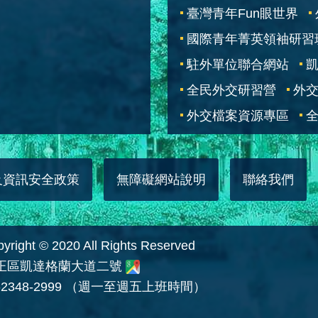
臺灣青年Fun眼世界
國際青年菁英領袖研習
駐外單位聯合網站
全民外交研習營
外
外交檔案資源專區
全
及資訊安全政策
無障礙網站說明
聯絡我們
 © 2020 All Rights Reserved
中正區凱達格蘭大道二號
2348-2999 （週一至週五上班時間）