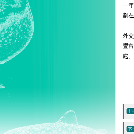
一
劃在
外
豐
處、