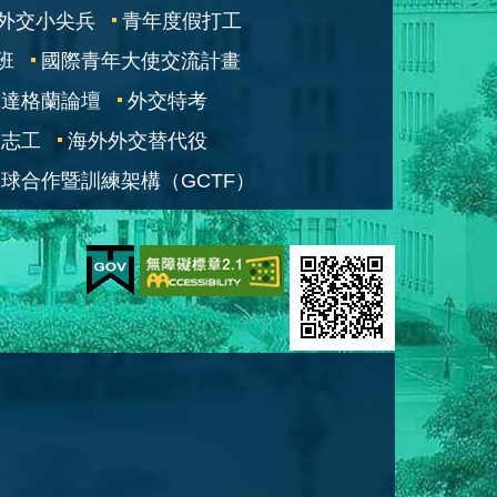
外交小尖兵
青年度假打工
班
國際青年大使交流計畫
凱達格蘭論壇
外交特考
交志工
海外外交替代役
球合作暨訓練架構（GCTF）