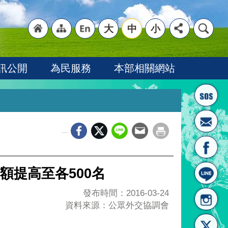
大
中
小
"回
"網
"英
訊公開
為民服務
本部相關網站
_
首頁
站導
文語
額提高至各500名
發布時間：2016-03-24
資料來源：公眾外交協調會