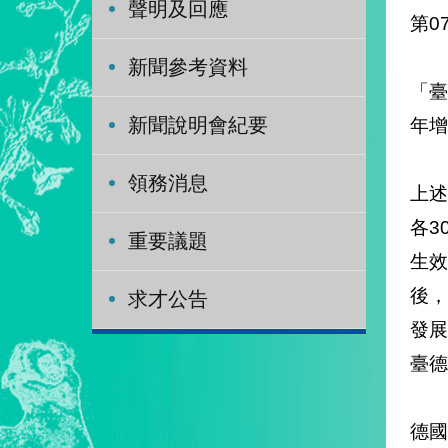
聲明及回應
新聞參考資料
「臺
年增
新聞說明會紀要
領務消息
上述
各3
重要議題
生
後
求才公告
發
臺德
德