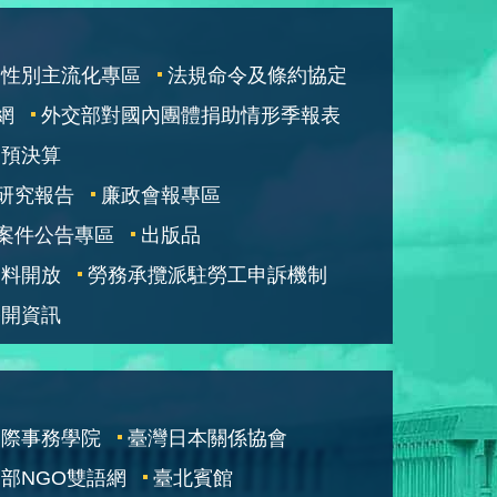
性別主流化專區
法規命令及條約協定
網
外交部對國內團體捐助情形季報表
部預決算
研究報告
廉政會報專區
案件公告專區
出版品
資料開放
勞務承攬派駐勞工申訴機制
公開資訊
國際事務學院
臺灣日本關係協會
部NGO雙語網
臺北賓館