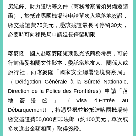
部
房紀錄、財力證明等文件（商務考察者須另備邀請
新
函），於抵達馬國機場時申請單次入境落地簽證，
聞
繳交簽證費75美元，憑該簽證最長可停留30天，
中
心
必要時可向移民局申請延長停留期限。
外
喀麥隆：國人赴喀麥隆短期觀光或商務考察，可於
交
資
行前備妥相關文件影本，委託當地友人、關係人或
訊
旅行社，向喀麥隆「國家安全總署邊境警察局」
國
（Délégation Générale à la Sûreté Nationale,
家
Direction de la Police des Frontières）申請「落
與
地
地簽證函」（Visa d’Entrée au
區
Débarquement），持憑登機並於抵達喀國機場時
繳交簽證費50,000西非法郎（約100美元，單次或
國
際
多次進出金額相同）取得簽證。
傳