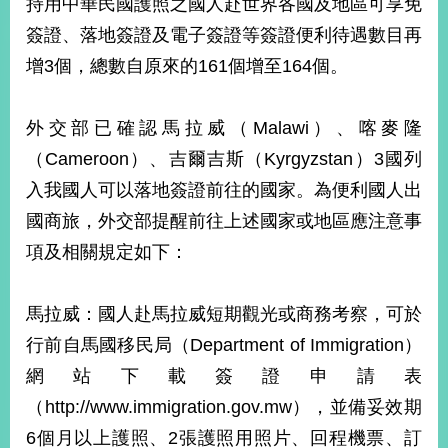
持用中華民國護照之國人赴世界各國及地區可享免
經
濟
簽證、落地簽證及電子簽證等簽證便利待遇數目再
日
增3個，總數自原來的161個增至164個。
不
落
國
外交部已確認馬拉威（Malawi）、喀麥隆
台
（Cameroon）、吉爾吉斯（Kyrgyzstan）3國列
海
和
入我國人可以落地簽證前往的國家。為便利國人出
平
國商旅，外交部提醒前往上述國家或地區應注意事
護
照
項及相關規定如下：
回
馬拉威：國人赴馬拉威短期觀光或商務考察，可於
首
網
行前自馬國移民局（Department of Immigration）
頁
站
網站下載簽證申請表
關
（http://www.immigration.gov.mw），並備妥效期
於
導
本
6個月以上護照、2張護照用照片、回程機票、訂
覽