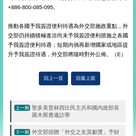
+886-800-085-095。
旅
部
粉
外
長
絲
推動各國予我簽證便利待遇為外交部施政重點，外
國
信
專
人
箱
頁
急
交部仍持續積極進洽尚未予我簽證便利措施之各國
難
救
LINE
助
Instagram
X平台
予我簽證便利待遇；短期內倘再新增國家或地區提
服
(原推特)
務
升予我簽證待遇，外交部將隨時對外公佈。（E）
專
線
APP
YouTube
RSS
回上一頁
回最上面
政
府
網
站
聖多美普林西比民主共和國內政部長
資
羅木斯應邀訪華
料
開
放
外交部頒贈「外交之友貢獻獎」予財
宣