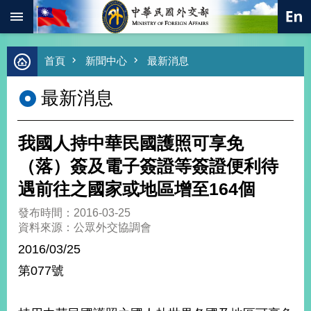
:::
跳到主要內容區塊
進
首頁
新聞中心
最新消息
階
搜
最新消息
尋
熱
門
我國人持中華民國護照可享免
關
鍵
（落）簽及電子簽證等簽證便利待
字
遇前往之國家或地區增至164個
總
合
發布時間：2016-03-25
外
資料來源：公眾外交協調會
交
2016/03/25
價
第077號
值
外
交