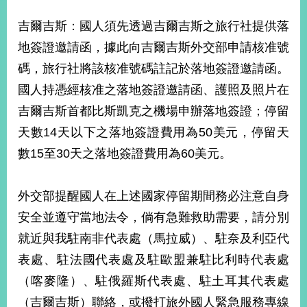
播
吉爾吉斯：國人須先透過吉爾吉斯之旅行社提供落
政
地簽證邀請函，據此向吉爾吉斯外交部申請核准號
府
資
碼，旅行社將該核准號碼註記於落地簽證邀請函。
訊
國人持憑經核准之落地簽證邀請函、護照及照片在
公
吉爾吉斯首都比斯凱克之機場申辦落地簽證；停留
開
天數14天以下之落地簽證費用為50美元，停留天
為
數15至30天之落地簽證費用為60美元。
民
服
務
外交部提醒國人在上述國家停留期間務必注意自身
安全並遵守當地法令，倘有急難救助需要，請分別
本
部
就近與我駐南非代表處（馬拉威）、駐奈及利亞代
相
表處、駐法國代表處及駐歐盟兼駐比利時代表處
關
網
（喀麥隆）、駐俄羅斯代表處、駐土耳其代表處
站
（吉爾吉斯）聯絡，或撥打旅外國人緊急服務專線