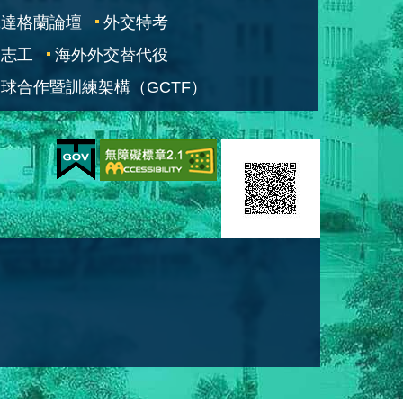
凱達格蘭論壇
外交特考
交志工
海外外交替代役
球合作暨訓練架構（GCTF）