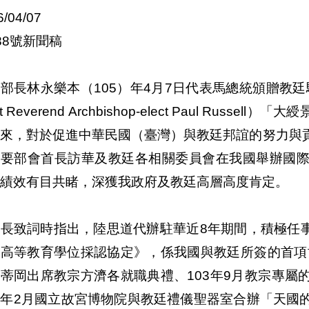
6/04/07
第088號新聞稿
部長林永樂本（105）年4月7日代表馬總統頒贈教廷
t Reverend Archbishop-elect Paul Rus
以來，對於促進中華民國（臺灣）與教廷邦誼的努力與
重要部會首長訪華及教廷各相關委員會在我國舉辦國
績效有目共睹，深獲我政府及教廷高層高度肯定。
長致詞時指出，陸思道代辦駐華近8年期間，積極任事
高等教育學位採認協定》，係我國與教廷所簽的首項協
蒂岡出席教宗方濟各就職典禮、103年9月教宗專屬
本年2月國立故宮博物院與教廷禮儀聖器室合辦「天國