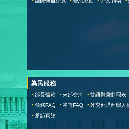
國際傳播綜覽
臺灣脈動
外文刊物
為民服務
部長信箱
來部交流
雙語辭彙對照表
領務FAQ
簽證FAQ
外交部退離職人
參訪賓館