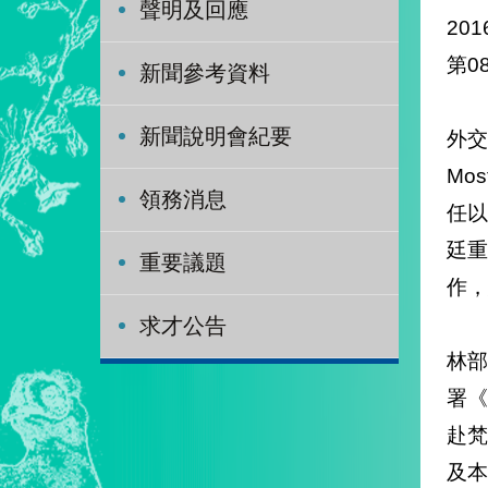
聲明及回應
201
新聞參考資料
新聞說明會紀要
外交
Mos
領務消息
任
廷
重要議題
作，
求才公告
林部
署《
赴梵
及