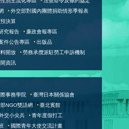
性別主流化專區
法規命令及條約協定
網
外交部對國內團體捐助情形季報表
部預決算
研究報告
廉政會報專區
案件公告專區
出版品
資料開放
勞務承攬派駐勞工申訴機制
公開資訊
國際事務學院
臺灣日本關係協會
部NGO雙語網
臺北賓館
外交小尖兵
青年度假打工
班
國際青年大使交流計畫