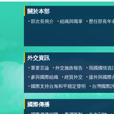
:::
關於本部
部次長簡介
組織與職掌
歷任部長年
外交資訊
重要言論
外交施政報告
我國國情資
參與國際組織
經貿外交
援外與國際
國際支持台海和平穩定聲明
台灣國際
國際傳播