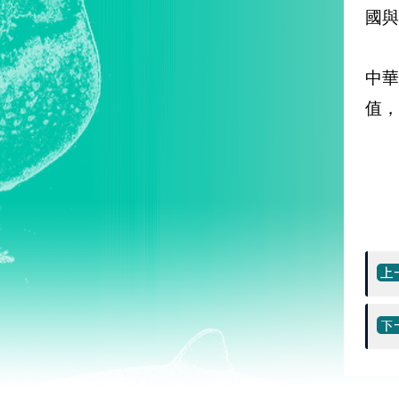
國與
中
值，