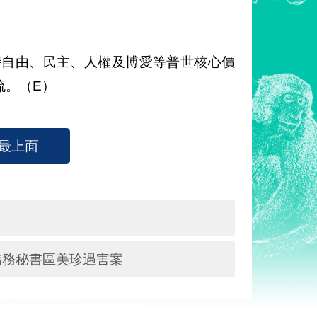
。
持自由、民主、人權及博愛等普世核心價
流。（E）
最上面
僑務秘書區美珍遇害案