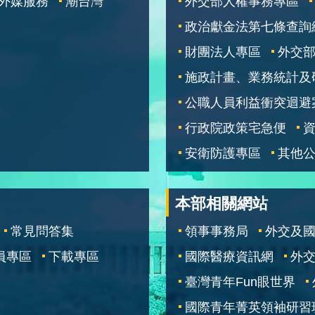
外媒服務
潮台灣
外交部人權事務專區
政治獻金法第七條查詢
財團法人專區
外交
施政計畫、業務統計及
公職人員利益衝突迴避
行政院政策宅急便
安衛防護專區
其他
本部相關網站
常見問答集
領事事務局
外交及
員專區
下載專區
國際醫療資訊網
外交
臺灣青年Fun眼世界
國際青年菁英領袖研習