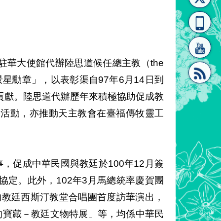
[連
覽
系"
駐華大使館代辦陸思道候任總主教（the
sell）「大綬景星勳章」，以表彰渠自97年6月14日到
貢獻。陸思道代辦歷年來積極協助促成教
結]"
[連
際活動，亦推動天主教會在臺福傳牧靈工
，促成中華民國與教廷於100年12月簽
定。此外，102年3月馬總統率慶賀團
結]"
的教廷西斯汀教堂合唱團首度訪華演出，
的寶藏－教廷文物特展」等，均係中華民