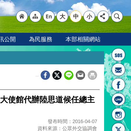
大
中
小
"回
"網
"英
訊公開
為民服務
本部相關網站
_
首頁
站導
文語
大使館代辦陸思道候任總主
發布時間：2016-04-07
資料來源：公眾外交協調會