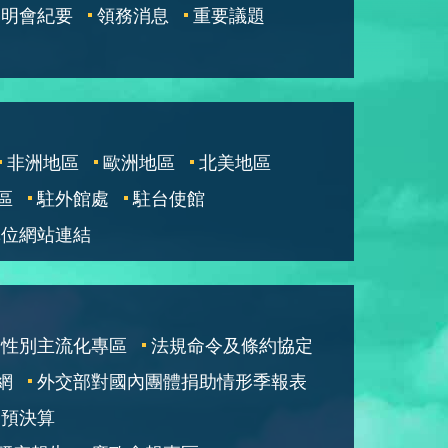
說明會紀要
領務消息
重要議題
非洲地區
歐洲地區
北美地區
區
駐外館處
駐台使館
單位網站連結
性別主流化專區
法規命令及條約協定
網
外交部對國內團體捐助情形季報表
部預決算