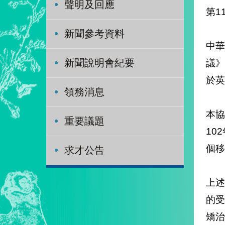
聲明及回應
新聞參考資料
中
議》
新聞說明會紀要
於英
領務消息
本協
重要議題
10
個移
求才公告
上
的
矯