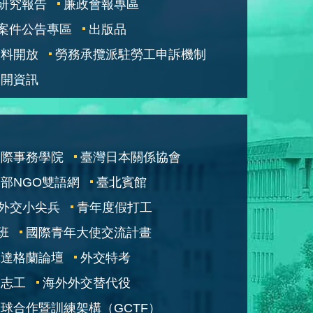
研究報告
廉政會報專區
案件公告專區
出版品
資料開放
勞務承攬派駐勞工申訴機制
公開資訊
國際事務學院
臺灣日本關係協會
部NGO雙語網
臺北賓館
外交小尖兵
青年度假打工
班
國際青年大使交流計畫
凱達格蘭論壇
外交特考
交志工
海外外交替代役
球合作暨訓練架構（GCTF）