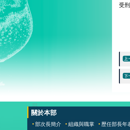
受刑
:::
關於本部
部次長簡介
組織與職掌
歷任部長年