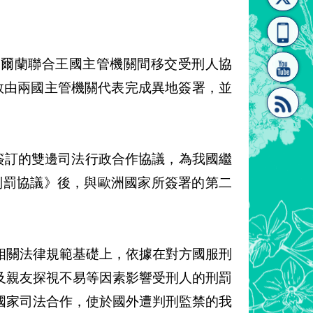
[連
覽
系"
愛爾蘭聯合王國主管機關間移交受刑人協
倫敦由兩國主管機關代表完成異地簽署，並
結]"
[連
簽訂的雙邊司法行政合作協議，為我國繼
行刑罰協議》後，與歐洲國家所簽署的第二
相關法律規範基礎上，依據在對方國服刑
結]"
及親友探視不易等因素影響受刑人的刑罰
國家司法合作，使於國外遭判刑監禁的我