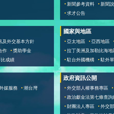
新聞參考資料
新聞
求才公告
國家與地區
訊及外交基本方針
亞太地區
亞西地區
合作
獎助學金
拉丁美洲及加勒比海地
評比成績
駐台外國機構
駐外
政府資訊公開
外媒服務
潮台灣
外交部人權事務專區
政治獻金法第七條查詢
財團法人專區
外交