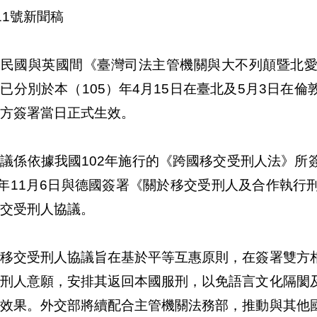
第111號新聞稿
華民國與英國間《臺灣司法主管機關與大不列顛暨北
已分別於本（105）年4月15日在臺北及5月3日在
方簽署當日正式生效。
議係依據我國102年施行的《跨國移交受刑人法》所
2年11月6日與德國簽署《關於移交受刑人及合作執
交受刑人協議。
述移交受刑人協議旨在基於平等互惠原則，在簽署雙方
受刑人意願，安排其返回本國服刑，以免語言文化隔閡
治效果。外交部將續配合主管機關法務部，推動與其他