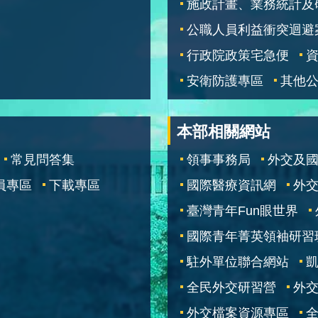
施政計畫、業務統計及
公職人員利益衝突迴避
行政院政策宅急便
安衛防護專區
其他
本部相關網站
常見問答集
領事事務局
外交及
員專區
下載專區
國際醫療資訊網
外交
臺灣青年Fun眼世界
國際青年菁英領袖研習
駐外單位聯合網站
全民外交研習營
外
外交檔案資源專區
全