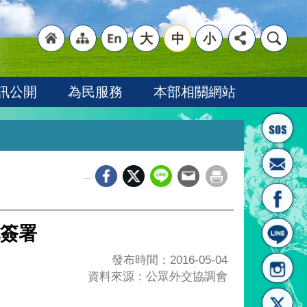
大
中
小
"回
"網
"英
訊公開
為民服務
本部相關網站
_
首頁
站導
文語
簽署
發布時間：2016-05-04
資料來源：公眾外交協調會