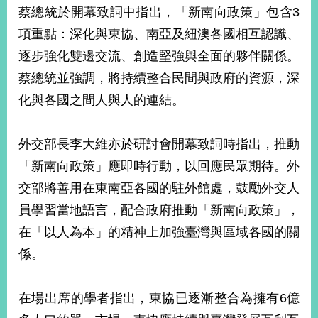
部
蔡總統於開幕致詞中指出，「新南向政策」包含3
項重點：深化與東協、南亞及紐澳各國相互認識、
新
聞
逐步強化雙邊交流、創造堅強與全面的夥伴關係。
中
蔡總統並強調，將持續整合民間與政府的資源，深
心
化與各國之間人與人的連結。
外
交
資
外交部長李大維亦於研討會開幕致詞時指出，推動
訊
「新南向政策」應即時行動，以回應民眾期待。外
交部將善用在東南亞各國的駐外館處，鼓勵外交人
國
家
員學習當地語言，配合政府推動「新南向政策」，
與
在「以人為本」的精神上加強臺灣與區域各國的關
地
區
係。
國
際
在場出席的學者指出，東協已逐漸整合為擁有6億
傳