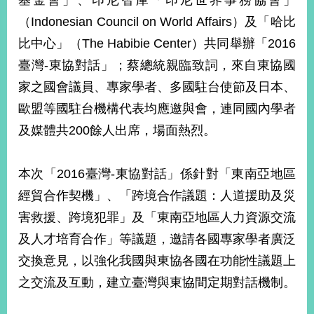
基金會」、印尼智庫「印尼世界事務協會」
經
（Indonesian Council on World Affairs）及「哈比
濟
日
比中心」（The Habibie Center）共同舉辦「2016
不
落
臺灣-東協對話」；蔡總統親臨致詞，來自東協國
國
家之國會議員、專家學者、多國駐台使節及日本、
台
歐盟等國駐台機構代表均應邀與會，連同國內學者
海
和
及媒體共200餘人出席，場面熱烈。
平
護
本次「2016臺灣-東協對話」係針對「東南亞地區
照
經貿合作契機」、「跨境合作議題：人道援助及災
回
害救援、跨境犯罪」及「東南亞地區人力資源交流
首
網
及人才培育合作」等議題，邀請各國專家學者廣泛
頁
交換意見，以強化我國與東協各國在功能性議題上
站
關
之交流及互動，建立臺灣與東協間定期對話機制。
於
導
本
覽