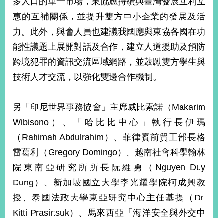
多人口的單一市場，東協應持續與臺灣發展互利互
播
惠的互補關係，並提升雙方中小企業的發展及活
政
力。此外，與會人員也建議我國應與東協各國在功
府
能性議題上展開對話及合作，建立人道援助及預防
資
訊
跨境犯罪的資訊交流區域網路，並鼓勵雙方學生與
公
技術人才交流，以強化雙邊合作機制。
開
為
另「印尼世界事務協會」主席威比索諾（Makarim
民
服
Wibisono）、「哈比比中心」執行長伊瑪
務
（Rahimah Abdulrahim）、菲律賓前貿工部長格
雷葛利（Gregory Domingo）、越南社會科學翰林
本
部
院東南亞研究所所長阮維勇（Nguyen Duy
相
Dung）、新加坡國立大學李光耀學院柯成興教
關
網
授、泰國法政大學東亞研究中心主任基提（Dr.
站
Kitti Prasirtsuk）、馬來西亞「海洋安全與外交中