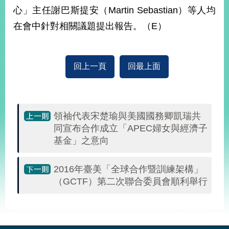
心」主任謝巴斯提安（Martin Sebastian）等人均
在會中針對相關議題提出報告。（E）
旅
部
粉
外
長
絲
國
信
專
人
箱
頁
急
難
回上一頁
回最上面
救
LINE
助
Instagram
X平台
服
(原推特)
務
專
線
​領袖代表宋楚瑜與美國國務卿凱瑞共
APP
YouTube
RSS
同宣布合作成立「APEC婦女與經濟子
基金」之意向
政
府
網
2016年臺美「全球合作暨訓練架構」
站
（GCTF）第二次聯合委員會順利舉行
資
料
:::
開
放
宣