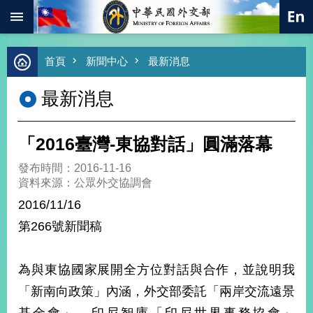
:::
跳到主要內容區塊
進
首頁
新聞中心
最新消息
階
搜
最新消息
尋
熱
門
「2016臺灣-東協對話」圓滿落幕
關
鍵
發布時間：2016-11-16
字
資料來源：公眾外交協調會
總
2016/11/16
合
外
第266號新聞稿
交
價
為與東協國家展開全方位對話與合作，並說明我
值
外
「新南向政策」內涵，外交部委託「兩岸交流遠景
交