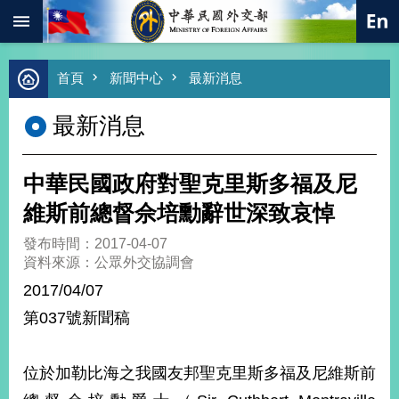
:::
跳到主要內容區塊
進
首頁
新聞中心
最新消息
階
搜
最新消息
尋
熱
門
中華民國政府對聖克里斯多福及尼
關
鍵
維斯前總督佘培勳辭世深致哀悼
字
發布時間：2017-04-07
總
資料來源：公眾外交協調會
合
外
2017/04/07
交
第037號新聞稿
價
值
外
位於加勒比海之我國友邦聖克里斯多福及尼維斯前
交