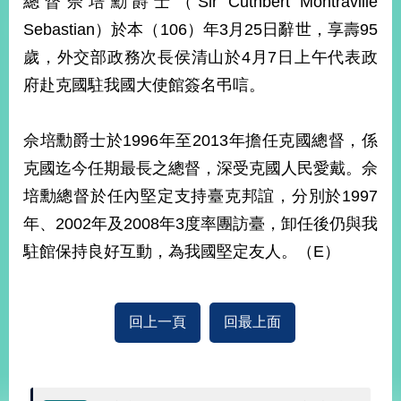
總督佘培勳爵士（Sir Cuthbert Montraville
經
Sebastian）於本（106）年3月25日辭世，享壽95
濟
日
歲，外交部政務次長侯清山於4月7日上午代表政
不
落
府赴克國駐我國大使館簽名弔唁。
國
台
佘培勳爵士於1996年至2013年擔任克國總督，係
海
和
克國迄今任期最長之總督，深受克國人民愛戴。佘
平
培勳總督於任內堅定支持臺克邦誼，分別於1997
護
年、2002年及2008年3度率團訪臺，卸任後仍與我
照
駐館保持良好互動，為我國堅定友人。（E）
回
首
網
回上一頁
回最上面
頁
站
關
於
導
本
覽