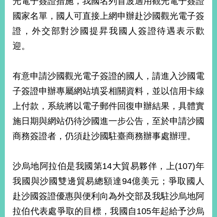
光電子簽證措施，我國名列首波適用觀光電子簽證
經
國家名單，國人可直接上網申辦赴沙國觀光電子簽
濟
日
證，外交部對沙國提昇我國人簽證待遇表示歡
不
落
迎。
國
台
有意申請沙國觀光電子簽證的國人，請進入沙國電
海
和
子簽證申辦專屬網站填妥相關資料，並以信用卡線
平
上付款，系統將以電子郵件回復申辦結果，具體實
護
施日期與網站仍待沙國進一步公告，至於申請沙國
照
商務簽證者，仍須赴沙國駐臺商務辦事處辦理。
回
首
網
沙烏地阿拉伯是我國第14大貿易夥伴，上(107)年
頁
站
我國與沙國雙邊貿易總額達94億美元；爭取國人
關
赴沙國簽證優惠與便利向為外交部及我駐沙烏地阿
於
導
本
拉伯代表處爭取的目標，我國自105年起給予沙烏
覽