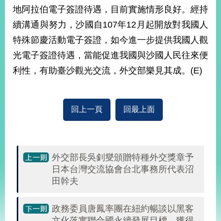
部
地阿拉伯電子簽證待遇，目前實施情形良好。經持
新
續溝通與努力，沙國自107年12月起開放對我國人
聞
特殊節慶活動電子簽證，如今進一步提供我國人觀
中
心
光電子簽證待遇，當能促進我國與沙國人民往來便
利性，有助臺沙觀光交流，外交部樂見其成。(E)
外
交
資
訊
回上一頁
回最上面
國
家
與
外交部長吳釗燮頒贈特種外交獎章予
地
日本台灣交流協會台北事務所代表沼
區
田幹夫
國
際
​政務委員唐鳳率團在紐約暢談以黑客
傳
文化落實聯合國永續發展目標，獲得