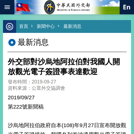
:::
跳到主要內容區塊
進
首頁
新聞中心
最新消息
階
搜
最新消息
尋
熱
門
外交部對沙烏地阿拉伯對我國人開
關
鍵
放觀光電子簽證事表達歡迎
字
發布時間：2019-09-27
總
資料來源：公眾外交協調會
合
外
2019/09/27
交
第222號新聞稿
價
值
外
沙烏地阿拉伯政府自本(108)年9月27日宣布開放觀
交